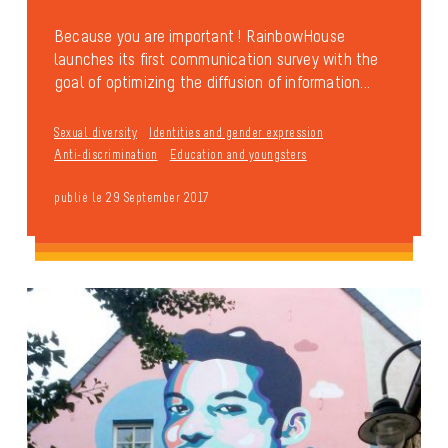
Because you are important ! RainbowHouse
launches its first communication survey with the
goal of optimizing the diffusion of information...
Sexual diversity
Identities and gender expression
Anti-discrimination
Education and youngsters
publié le 29 September 2017