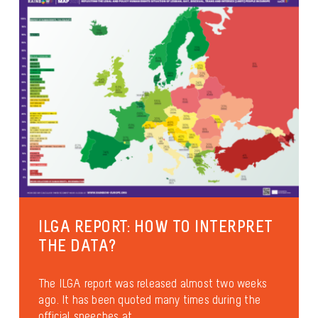
ILGA REPORT: HOW TO INTERPRET
THE DATA?
The ILGA report was released almost two weeks
ago. It has been quoted many times during the
official speeches at...