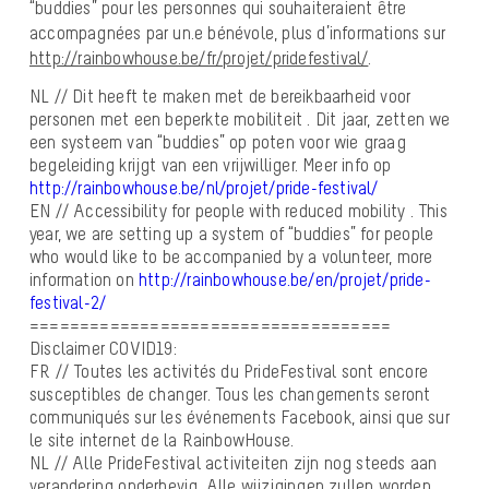
“buddies” pour les personnes qui souhaiteraient être
accompagnées par un.e bénévole, plus d’informations sur
http://rainbowhouse.be/fr/projet/pridefestival/
.
NL // Dit heeft te maken met de bereikbaarheid voor
personen met een beperkte mobiliteit . Dit jaar, zetten we
een systeem van “buddies” op poten voor wie graag
begeleiding krijgt van een vrijwilliger. Meer info op
http://rainbowhouse.be/nl/projet/pride-festival/
EN // Accessibility for people with reduced mobility . This
year, we are setting up a system of “buddies” for people
who would like to be accompanied by a volunteer, more
information on
http://rainbowhouse.be/en/projet/pride-
festival-2/
====================================
Disclaimer COVID19:
FR // Toutes les activités du PrideFestival sont encore
susceptibles de changer. Tous les changements seront
communiqués sur les événements Facebook, ainsi que sur
le site internet de la RainbowHouse.
NL // Alle PrideFestival activiteiten zijn nog steeds aan
verandering onderhevig. Alle wijzigingen zullen worden