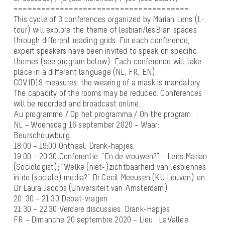
======================================
This cycle of 3 conferences organized by Marian Lens (L-
tour) will explore the theme of lesbian/lesBIan spaces
through different reading grids. For each conference,
expert speakers have been invited to speak on specific
themes (see program below). Each conference will take
place in a different language (NL, FR, EN).
COVID19 measures: the wearing of a mask is mandatory.
The capacity of the rooms may be reduced. Conferences
will be recorded and broadcast online.
Au programme / Op het programma / On the program:
NL – Woensdag 16 september 2020 – Waar:
Beurschouwburg
18:00 – 19:00 Onthaal. Drank-hapjes.
19:00 – 20:30 Conferentie: “En de vrouwen?” – Lens Marian
(Sociologist); “Welke (niet-)zichtbaarheid van lesbiennes
in de (sociale) media?” Dr Cecil Meeusen (KU Leuven) en
Dr Laura Jacobs (Universiteit van Amsterdam)
20 :30 – 21:30 Debat-vragen
21:30 – 22:30 Verdere discussies. Drank-Hapjes
FR – Dimanche 20 septembre 2020 – Lieu : LaVallée