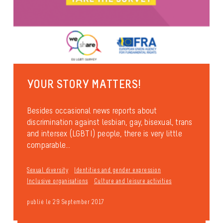
YOUR STORY MATTERS!
Besides occasional news reports about
discrimination against lesbian, gay, bisexual, trans
and intersex (LGBTI) people, there is very little
comparable...
Sexual diversity
Identities and gender expression
Inclusive organisations
Culture and leisure activities
publié le 29 September 2017