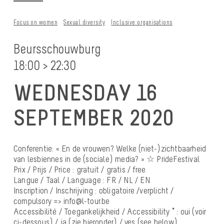
Focus on women
Sexual diversity
Inclusive organisations
Beursschouwburg
18:00 > 22:30
WEDNESDAY 16
SEPTEMBER 2020
Conferentie: « En de vrouwen? Welke (niet-)zichtbaarheid
van lesbiennes in de (sociale) media? » ☆ PrideFestival
Prix / Prijs / Price : gratuit / gratis / free
Langue / Taal / Language : FR / NL / EN
Inscription / Inschrijving : obligatoire /verplicht /
compulsory => info@l-tour.be
Accessibilité / Toegankelijkheid / Accessibility * : oui (voir
ci-dessous) / ja (zie hieronder) / yes (see below)