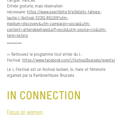
Entrée gratuite, mais réservation
nécessaire:
https://www.eventbrite.fr/e/billets-tahnee-
lautre-l-festival-52301491168?utm-
medium=discovery&utm-campaign=social&utm-
content=attendeeshare&aff=escb&utm-source=cp&utm-
term=listing
***********
>> Retrouvez le programme tout entier du L-
Festival:
https://www.facebook.com/LFestivalBrussels/events
Le L-Festival est un festival lesbien, bi, trans et féministe
organisé par la RainbowHouse Brussels.
IN CONNECTION
Focus on women