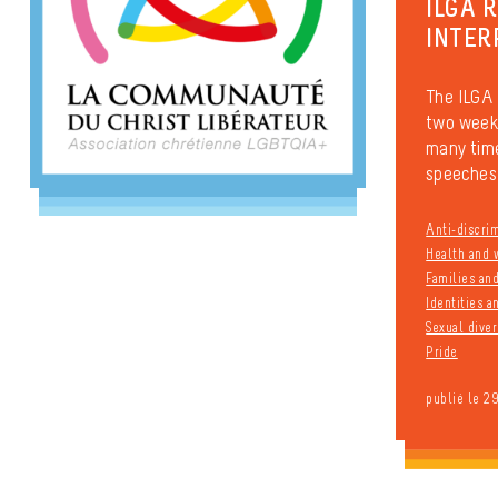
ILGA 
INTER
The ILGA 
two weeks
many time
speeches 
Anti-discri
Health and 
Families an
Identities 
Sexual diver
Pride
publié le 2