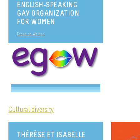
ENGLISH-SPEAKING
GAY ORGANIZATION
FOR WOMEN
Focus on women
Cultural diversity
THÉRÈSE ET ISABELLE