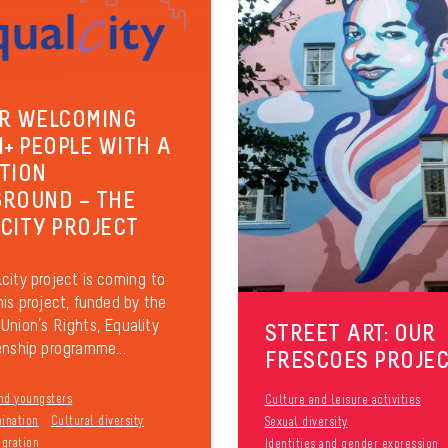
R WELCOMING
I+ PEOPLE WITH A
TION
ROUND – THE
CITY PROJECT
city project is coming to
his project, funded by the
Union’s Rights, Equality
STREET ART: OUR
enship programme...
FRESCOES PROJE
nd youngsters
Culture and leisure activities
mination
Cultural diversity
Sexual diversity
gration
Identities and gender expression