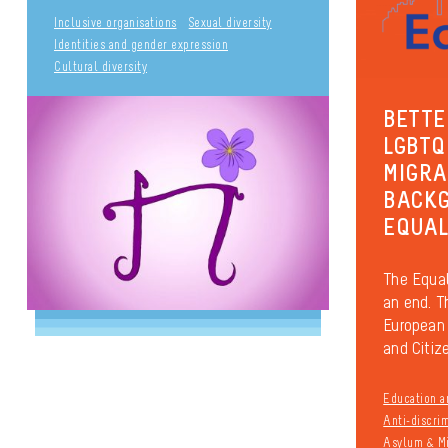
Inclusive organisations
Sexual diversity
Identities and gender expression
Cultural diversity
BETTE
LGBTQ
MIGRA
BACKG
EQUAL
The Equal
an end. T
European 
and Citiz
Education a
Anti-discri
Asylum & Mi