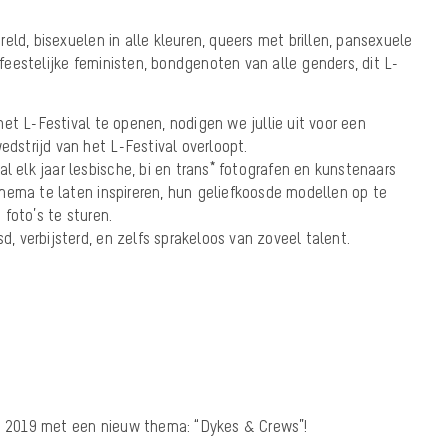
eld, bisexuelen in alle kleuren, queers met brillen, pansexuele
, feestelijke feministen, bondgenoten van alle genders, dit L-
et L-Festival te openen, nodigen we jullie uit voor een
edstrijd van het L-Festival overloopt.
al elk jaar lesbische, bi en trans* fotografen en kunstenaars
hema te laten inspireren, hun geliefkoosde modellen op te
foto’s te sturen.
sd, verbijsterd, en zelfs sprakeloos van zoveel talent.
an 2019 met een nieuw thema: “Dykes & Crews”!