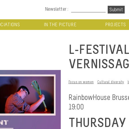
Newsletter :
CIATIONS
IN THE PICTURE
PROJECTS
L-FESTIVAL
VERNISSAG
Focus on women
Cultural diversity
RainbowHouse Bruss
19:00
THURSDAY 