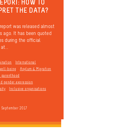
REPORT: HOW TO
PRET THE DATA?
report was released almost
 ago. It has been quoted
s during the official
at...
mination
International
well-being
Asylum & Migration
d parenthood
and gender expression
sity
Inclusive organisations
9 September 2017