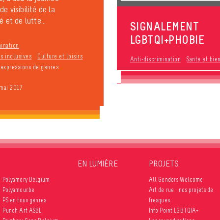
e visibilité de la
é et de lutte...
SIGNALEMENT
LGBTQI+PHOBIE
mination
s inclusives
Culture et loisirs
Anti-discrimination
Santé et bie
t expressions de genres
 mai 2017
EN LUMIÈRE
PROJETS
Polyamory Belgium
All Genders Welcome
Polyamour.be
Art de rue : nos projets de
PS en tous genres
fresques
Punch Art ASBL
Info Point LGBTQIA+