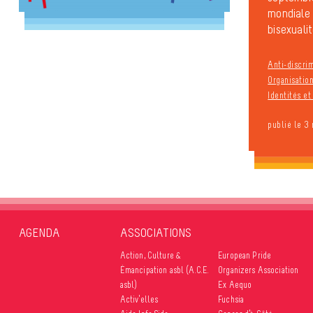
mondiale d
bisexualit
Anti-discri
Organisation
Identités e
publié le 3
AGENDA
ASSOCIATIONS
Action, Culture &
European Pride
Émancipation asbl (A.C.E.
Organizers Association
asbl)
Ex Aequo
Activ’elles
Fuchsia