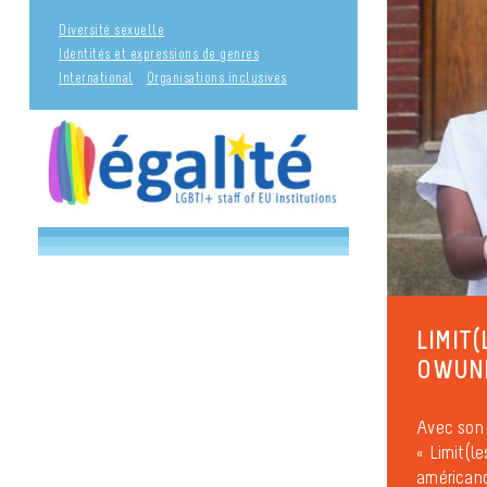
Diversité sexuelle
Identités et expressions de genres
International
Organisations inclusives
LIMIT
OWUNN
Avec son 
« Limit(l
américano