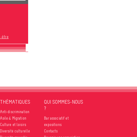
n-être
THÉMATIQUES
QUI SOMMES-NOUS
?
Anti-discrimination
Asile & Migration
Bar associatif et
Culture et loisirs
expositions
Diversité culturelle
Contacts