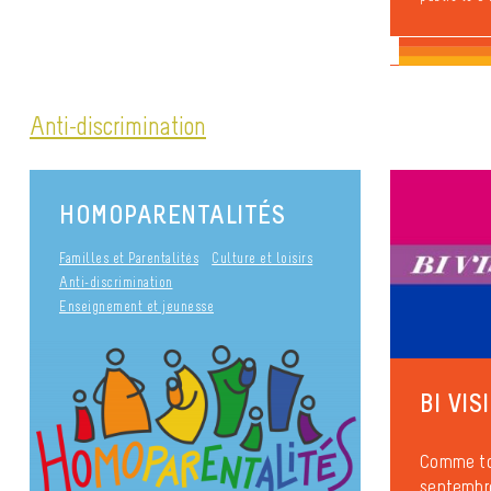
Anti-discrimination
HOMOPARENTALITÉS
Familles et Parentalités
Culture et loisirs
Anti-discrimination
Enseignement et jeunesse
BI VIS
Comme to
septembre