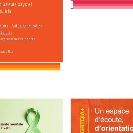
plusieurs pays et
, à la...
oisirs
Anti-discrimination
lturelle
t expressions de genres
 mai 2017