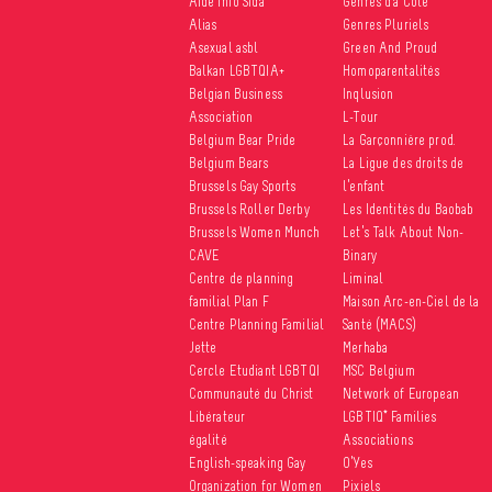
Aide Info Sida
Genres d’à Côté
Alias
Genres Pluriels
Asexual asbl
Green And Proud
Balkan LGBTQIA+
Homoparentalités
Belgian Business
Inqlusion
Association
L-Tour
Belgium Bear Pride
La Garçonnière prod.
Belgium Bears
La Ligue des droits de
Brussels Gay Sports
l’enfant
Brussels Roller Derby
Les Identités du Baobab
Brussels Women Munch
Let’s Talk About Non-
CAVE
Binary
Centre de planning
Liminal
familial Plan F
Maison Arc-en-Ciel de la
Centre Planning Familial
Santé (MACS)
Jette
Merhaba
Cercle Etudiant LGBTQI
MSC Belgium
Communauté du Christ
Network of European
Libérateur
LGBTIQ* Families
égalité
Associations
English-speaking Gay
O’Yes
Organization for Women
Pixiels