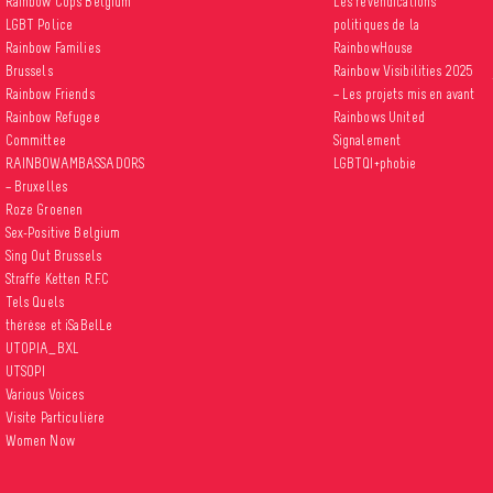
Rainbow Cops Belgium
Les revendications
LGBT Police
politiques de la
Rainbow Families
RainbowHouse
Brussels
Rainbow Visibilities 2025
Rainbow Friends
– Les projets mis en avant
Rainbow Refugee
Rainbows United
Committee
Signalement
RAINBOWAMBASSADORS
LGBTQI+phobie
– Bruxelles
Roze Groenen
Sex-Positive Belgium
Sing Out Brussels
Straffe Ketten R.F.C
Tels Quels
thérèse et iSaBelLe
UTOPIA_BXL
UTSOPI
Various Voices
Visite Particulière
Women Now