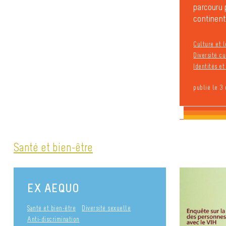
parcouru 
continents
Culture et l
Diversité cu
Identités e
publié le 3
Santé et bien-être
EX AEQUO
Santé et bien-être
Diversité sexuelle
Anti-discrimination