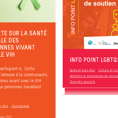
TE SUR LA SANTÉ
LE DES
NNES VIVANT
LE VIH
INFO POINT LGBTQ
participant·e, Cette
Santé et bien-être
Culture et loi
s’adresse à la communauté,
Identités et expressions de genre
nnes vivant avec le VIH
Diversité sexuelle
aux personnes travaillant
.
n-être
International
 mai 2017