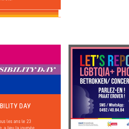
IBILITY DAY
us les ans le 23
, a lieu la journée