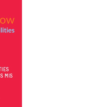
TIES
S MIS
s