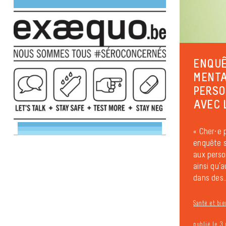
ENQUÊ
MENTA
PERSO
AVEC 
« Cher·e 
enquête 
aux perso
ainsi qu’
dans des..
Santé et bie
publié le 3