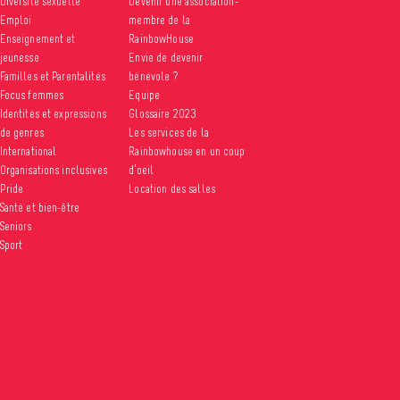
Diversité sexuelle
Devenir une association-
Emploi
membre de la
Enseignement et
RainbowHouse
jeunesse
Envie de devenir
Familles et Parentalités
bénévole ?
Focus femmes
Equipe
Identités et expressions
Glossaire 2023
de genres
Les services de la
International
Rainbowhouse en un coup
Organisations inclusives
d’oeil
Pride
Location des salles
Santé et bien-être
Seniors
Sport