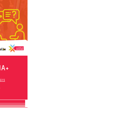
IA+
sirs
s