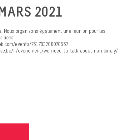
 MARS 2021
s. Nous organisons également une réunion pour les
s liens
ok.com/events/761783288078667
ouse.be/fr/evenement/we-need-to-talk-about-non-binary/