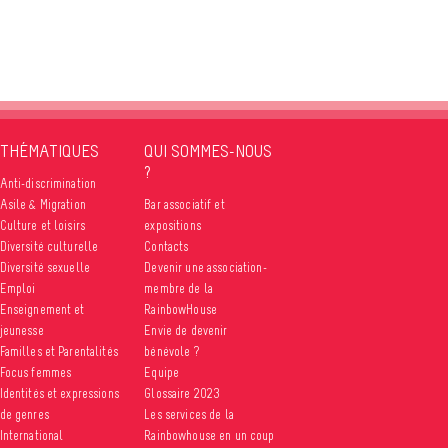
THÉMATIQUES
QUI SOMMES-NOUS
?
Anti-discrimination
Asile & Migration
Bar associatif et
Culture et loisirs
expositions
Diversité culturelle
Contacts
Diversité sexuelle
Devenir une association-
Emploi
membre de la
Enseignement et
RainbowHouse
jeunesse
Envie de devenir
Familles et Parentalités
bénévole ?
Focus femmes
Equipe
Identités et expressions
Glossaire 2023
de genres
Les services de la
International
Rainbowhouse en un coup