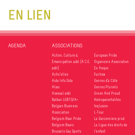
EN LIEN
AGENDA
ASSOCIATIONS
Action, Culture &
European Pride
Émancipation asbl (A.C.E.
Organizers Association
asbl)
Ex Aequo
Activ’elles
Fuchsia
Aide Info Sida
Genres d’à Côté
Alias
Genres Pluriels
Asexual asbl
Green And Proud
Balkan LGBTQIA+
Homoparentalités
Belgian Business
Inqlusion
Association
L-Tour
Belgium Bear Pride
La Garçonnière prod.
Belgium Bears
La Ligue des droits de
Brussels Gay Sports
l’enfant