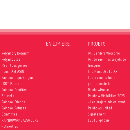
EN LUMIÈRE
PROJETS
Polyamory Belgium
All Genders Welcome
Polyamour.be
Art de rue : nos projets de
PS en tous genres
fresques
Punch Art ASBL
Info Point LGBTQIA+
Rainbow Cops Belgium
Les revendications
LGBT Police
politiques de la
Rainbow Families
RainbowHouse
Brussels
Rainbow Visibilities 2025
Rainbow Friends
– Les projets mis en avant
Rainbow Refugee
Rainbows United
Committee
Signalement
RAINBOWAMBASSADORS
LGBTQI+phobie
– Bruxelles