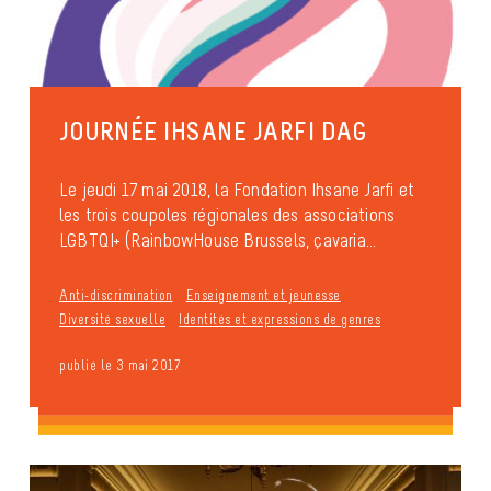
JOURNÉE IHSANE JARFI DAG
Le jeudi 17 mai 2018, la Fondation Ihsane Jarfi et
les trois coupoles régionales des associations
LGBTQI+ (RainbowHouse Brussels, çavaria...
Anti-discrimination
Enseignement et jeunesse
Diversité sexuelle
Identités et expressions de genres
publié le 3 mai 2017