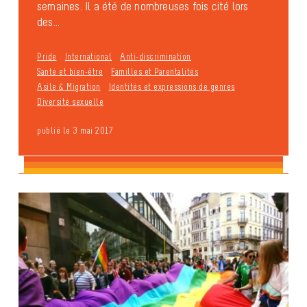
semaines. Il a été de nombreuses fois cité lors
des...
Pride
International
Anti-discrimination
Santé et bien-être
Familles et Parentalités
Asile & Migration
Identités et expressions de genres
Diversité sexuelle
publié le 3 mai 2017