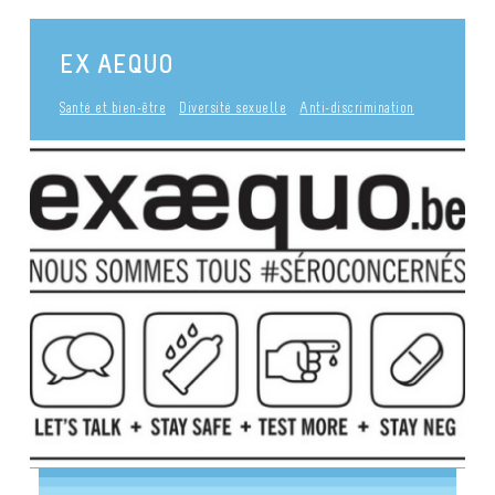
EX AEQUO
Santé et bien-être
Diversité sexuelle
Anti-discrimination