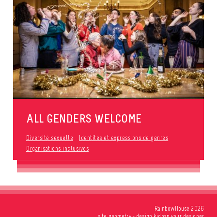
ALL GENDERS WELCOME
Diversité sexuelle
Identités et expressions de genres
Organisations inclusives
RainbowHouse 2026
site
geometry
- design
kidnap your designer