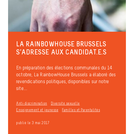
LA RAINBOWHOUSE BRUSSELS
S’ADRESSE AUX CANDIDAT.E.S
En préparation des élections communales du 14
octobre, La RainbowHouse Brussels a élaboré des
revendications politiques, disponibles sur notre
site....
Anti-discrimination
Diversité sexuelle
Enseignement et jeunesse
Familles et Parentalités
publié le 3 mai 2017