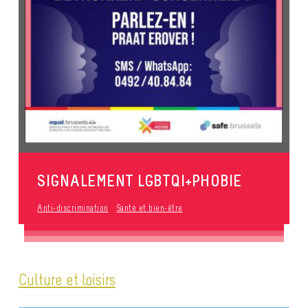
SIGNALEMENT LGBTQI+PHOBIE
Anti-discrimination
Santé et bien-être
Culture et loisirs