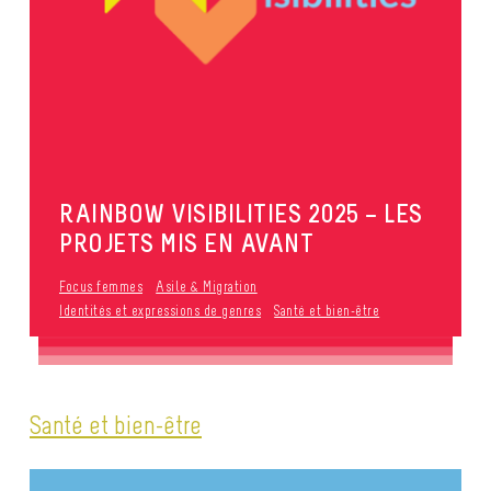
RAINBOW VISIBILITIES 2025 – LES
PROJETS MIS EN AVANT
Focus femmes
Asile & Migration
Identités et expressions de genres
Santé et bien-être
Santé et bien-être