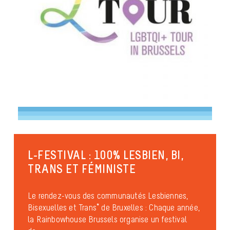
L-FESTIVAL : 100% LESBIEN, BI,
TRANS ET FÉMINISTE
Le rendez-vous des communautés Lesbiennes,
Bisexuelles et Trans* de Bruxelles : Chaque année,
la Rainbowhouse Brussels organise un festival