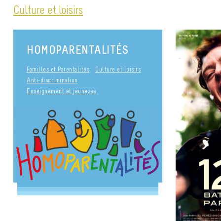
Culture et loisirs
HOMOPARENTALITÉS
Familles et Parentalités
Culture et loisirs
Anti-discrimination
Enseignement et jeunesse