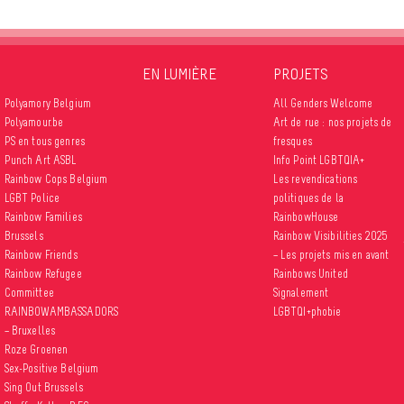
EN LUMIÈRE
PROJETS
Polyamory Belgium
All Genders Welcome
Polyamour.be
Art de rue : nos projets de
PS en tous genres
fresques
Punch Art ASBL
Info Point LGBTQIA+
Rainbow Cops Belgium
Les revendications
LGBT Police
politiques de la
Rainbow Families
RainbowHouse
Brussels
Rainbow Visibilities 2025
Rainbow Friends
– Les projets mis en avant
Rainbow Refugee
Rainbows United
Committee
Signalement
RAINBOWAMBASSADORS
LGBTQI+phobie
– Bruxelles
Roze Groenen
Sex-Positive Belgium
Sing Out Brussels