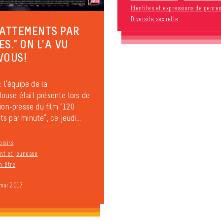
Identités et expressions de genre
Diversité sexuelle
BATTEMENTS PAR
S.” ON L’A VU
VOUS!
: l’équipe de la
use était présente lors de
tion-presse du film “120
s par minute”, ce jeudi...
oisirs
t et jeunesse
n-être
 mai 2017