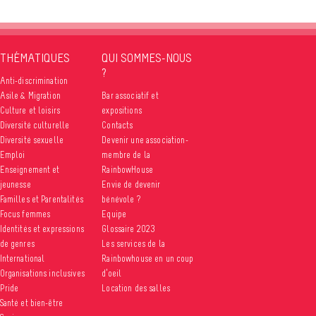
THÉMATIQUES
QUI SOMMES-NOUS
?
Anti-discrimination
Asile & Migration
Bar associatif et
Culture et loisirs
expositions
Diversité culturelle
Contacts
Diversité sexuelle
Devenir une association-
Emploi
membre de la
Enseignement et
RainbowHouse
jeunesse
Envie de devenir
Familles et Parentalités
bénévole ?
Focus femmes
Equipe
Identités et expressions
Glossaire 2023
de genres
Les services de la
International
Rainbowhouse en un coup
Organisations inclusives
d’oeil
Pride
Location des salles
Santé et bien-être