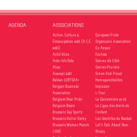
AGENDA
ASSOCIATIONS
Action, Culture &
European Pride
Émancipation asbl (A.C.E.
Organizers Association
asbl)
Ex Aequo
Activ’elles
Fuchsia
Aide Info Sida
Genres d’à Côté
Alias
Genres Pluriels
Asexual asbl
Green And Proud
Balkan LGBTQIA+
Homoparentalités
Belgian Business
Inqlusion
Association
L-Tour
Belgium Bear Pride
La Garçonnière prod.
Belgium Bears
La Ligue des droits de
Brussels Gay Sports
l’enfant
Brussels Roller Derby
Les Identités du Baobab
Brussels Women Munch
Let’s Talk About Non-
CAVE
Binary