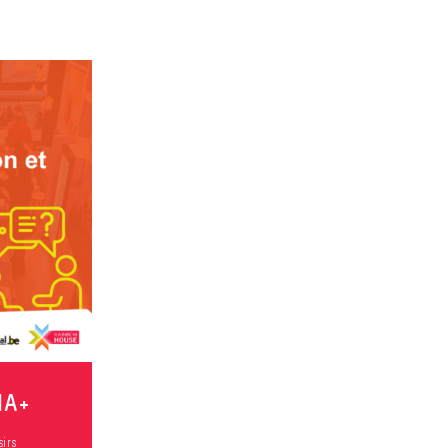
IA+
sirs