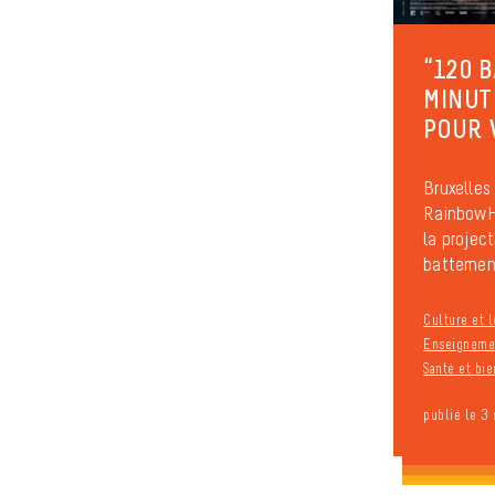
“120 
MINUTE
POUR 
Bruxelles 
RainbowHo
la projec
battement
Culture et l
Enseignemen
Santé et bie
publié le 3