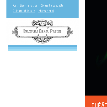
Anti-discrimination
Diversité sexuelle
Culture et loisirs
International
THÉÂT