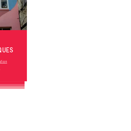
QUES
ation
s