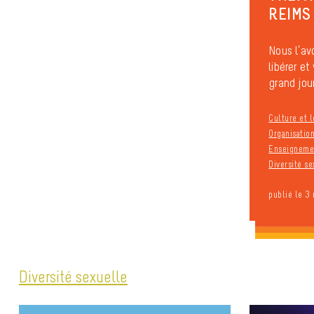
REIMS
Nous l’av
libérer e
grand jour,
Culture et l
Organisation
Enseignemen
Diversité se
publié le 3
Diversité sexuelle