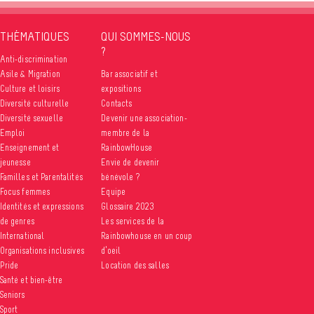
THÉMATIQUES
QUI SOMMES-NOUS
?
Anti-discrimination
Asile & Migration
Bar associatif et
Culture et loisirs
expositions
Diversité culturelle
Contacts
Diversité sexuelle
Devenir une association-
Emploi
membre de la
Enseignement et
RainbowHouse
jeunesse
Envie de devenir
Familles et Parentalités
bénévole ?
Focus femmes
Equipe
Identités et expressions
Glossaire 2023
de genres
Les services de la
International
Rainbowhouse en un coup
Organisations inclusives
d’oeil
Pride
Location des salles
Santé et bien-être
Seniors
Sport