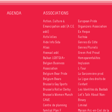
AGENDA
ASSOCIATIONS
Action, Culture &
European Pride
Émancipation asbl (A.C.E.
Organizers Association
asbl)
Ex Aequo
Activ’elles
Fuchsia
Aide Info Sida
Genres d’à Côté
Alias
Genres Pluriels
Asexual asbl
Green And Proud
Balkan LGBTQIA+
Homoparentalités
Belgian Business
Inqlusion
Association
L-Tour
Belgium Bear Pride
La Garçonnière prod.
Belgium Bears
La Ligue des droits de
Brussels Gay Sports
l’enfant
Brussels Roller Derby
Les Identités du Baobab
Brussels Women Munch
Let’s Talk About Non-
CAVE
Binary
Centre de planning
Liminal
familial Plan F
Maison Arc-en-Ciel de la