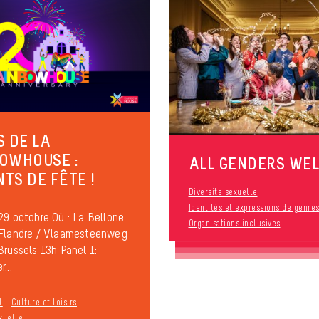
S DE LA
OWHOUSE :
ALL GENDERS WE
TS DE FÊTE !
Diversité sexuelle
Identités et expressions de genre
29 octobre Où : La Bellone
Organisations inclusives
 Flandre / Vlaamesteenweg
Brussels 13h Panel 1:
...
l
Culture et loisirs
xuelle