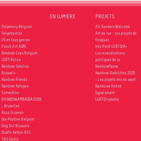
EN LUMIÈRE
PROJETS
Polyamory Belgium
All Genders Welcome
Polyamour.be
Art de rue : nos projets de
PS en tous genres
fresques
Punch Art ASBL
Info Point LGBTQIA+
Rainbow Cops Belgium
Les revendications
LGBT Police
politiques de la
Rainbow Families
RainbowHouse
Brussels
Rainbow Visibilities 2025
Rainbow Friends
– Les projets mis en avant
Rainbow Refugee
Rainbows United
Committee
Signalement
RAINBOWAMBASSADORS
LGBTQI+phobie
– Bruxelles
Roze Groenen
Sex-Positive Belgium
Sing Out Brussels
Straffe Ketten R.F.C
Tels Quels