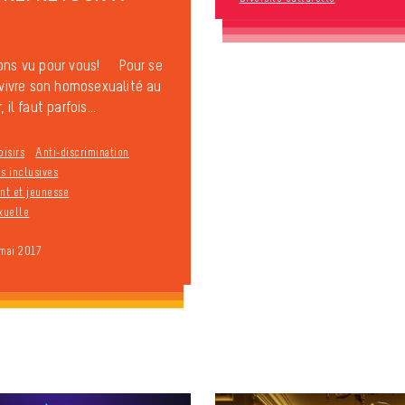
ons vu pour vous! Pour se
t vivre son homosexualité au
 il faut parfois...
oisirs
Anti-discrimination
s inclusives
t et jeunesse
xuelle
 mai 2017