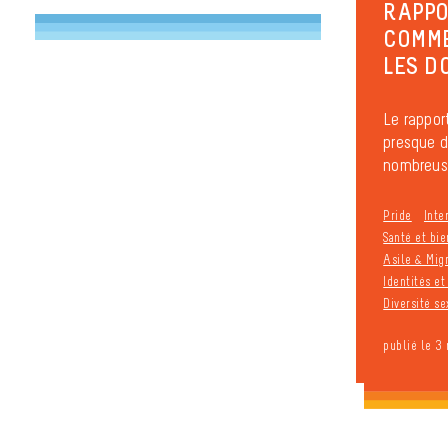
RAPPOR
COMME
LES D
Le rapport
presque d
nombreuses
Pride
Inte
Santé et bie
Asile & Mig
Identités e
Diversité se
publié le 3