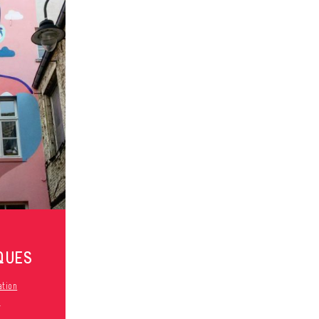
QUES
ation
s