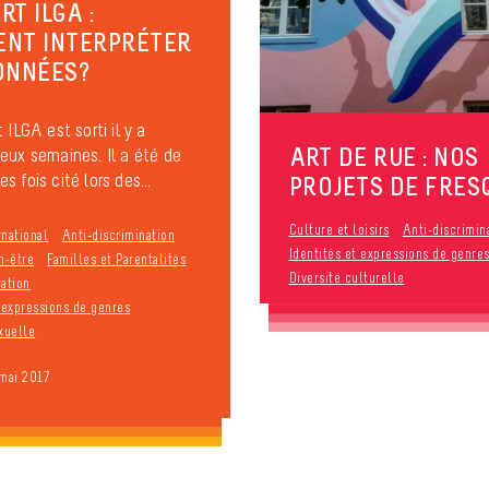
T ILGA :
NT INTERPRÉTER
ONNÉES?
 ILGA est sorti il y a
ART DE RUE : NOS
eux semaines. Il a été de
 fois cité lors des...
PROJETS DE FRES
Culture et loisirs
Anti-discrimin
rnational
Anti-discrimination
Identités et expressions de genre
n-être
Familles et Parentalités
Diversité culturelle
ration
t expressions de genres
xuelle
 mai 2017