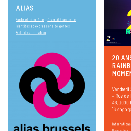
ALIAS
Santé et bien-être
Diversité sexuelle
Identités et expressions de genres
Anti-discrimination
20 AN
RAINB
MOMEN
Vendredi 
– Rue de
46, 1000 
“S’engager
Internationa
Diversité se