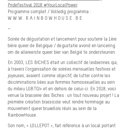
PrideFestival 2018
#YourLocalPower
Programme complet / Volledig programma :
W W W . R A I N B O W H O U S E . B E
—
Soirée de dégustation et lancement pour soutenir la 1ère
bière queer de Belgique / degustatie avond en lancering
om de allereerste queer bier van België te ondersteunen.
En 2003, LES BICHES était un collectif de lesbiennes qui,
à travers l’organisation de soirées mensuelles festives et
joyeuses, avaient comme objectif, de lutter contre les
discriminations liées aux femmes homosexuelles au sein
du milieu LGBTQI+ et en dehors de celui-ci. En 2018, voici
venue la brasserie des Biches : un t
out nouveau projet ! La
première création brassicole veut rendre hommage au
mouvement queer bruxellois réuni au sein de la
RainbowHouse.
Son nom, « LOLLEPOT », fait référence à un local portant