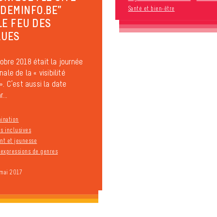
IDEMINFO.BE”
Santé et bien-être
LE FEU DES
QUES
obre 2018 était la journée
nale de la « visibilité
». C’est aussi la date
...
mination
s inclusives
t et jeunesse
t expressions de genres
 mai 2017