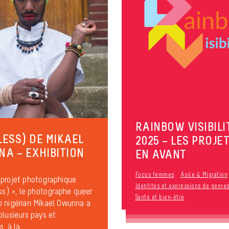
RAINBOW VISIBILI
(LESS) DE MIKAEL
2025 – LES PROJET
A – EXHIBITION
EN AVANT
Focus femmes
Asile & Migration
projet photographique
Identités et expressions de genre
ess) », le photographe queer
Santé et bien-être
 nigérian Mikael Owunna a
plusieurs pays et
, à la...