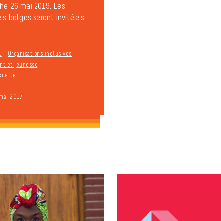
he 26 mai 2019. Les
.s belges seront invité.e.s
l
Organisations inclusives
t et jeunesse
xuelle
 mai 2017