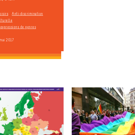
oisirs
Anti-discrimination
lturelle
t expressions de genres
 mai 2017