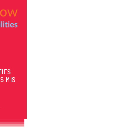
TIES
S MIS
s