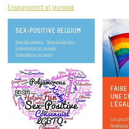
Enseignement et jeunesse
SEX-POSITIVE BELGIUM
Diversité sexuelle
Santé et bien-être
Enseignement et jeunesse
Organisations inclusives
FAIRE
UNE C
L’ÉGAL
Les proch
fédérales