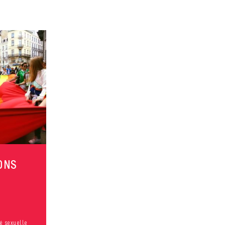
ONS
té sexuelle