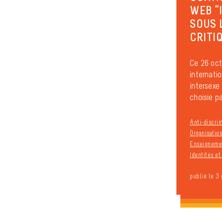
WEB “
SOUS 
CRITI
Ce 26 oct
internatio
intersexe 
choisie par
Anti-discri
Organisation
Enseignemen
Identités e
publié le 3