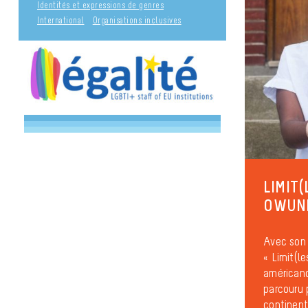
Identités et expressions de genres
International
Organisations inclusives
LIMIT
OWUNN
Avec son 
« Limit(l
américano
parcouru 
continents