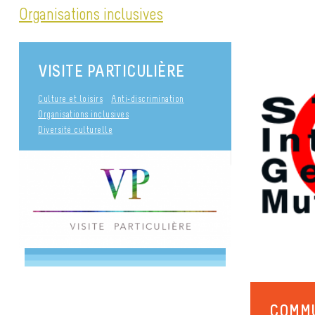
Organisations inclusives
VISITE PARTICULIÈRE
Culture et loisirs
Anti-discrimination
Organisations inclusives
Diversité culturelle
COMMU