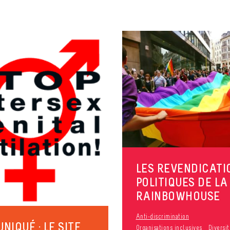
LES REVENDICATI
POLITIQUES DE LA
RAINBOWHOUSE
Anti-discrimination
NIQUÉ : LE SITE
Organisations inclusives
Diversi