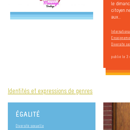
le dimanc
citoyen.ne
aux...
Internationa
Enseignemen
Diversité se
publié le 3
Identités et expressions de genres
ÉGALITÉ
Diversité sexuelle