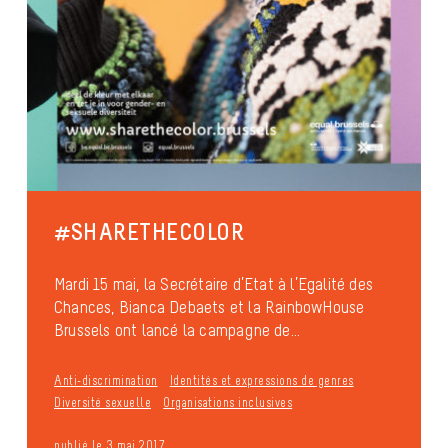
#SHARETHECOLOR
Mardi 15 mai, la Secrétaire d’Etat à l’Egalité des
Chances, Bianca Debaets et la RainbowHouse
Brussels ont lancé la campagne de...
Anti-discrimination
Identités et expressions de genres
Diversité sexuelle
Organisations inclusives
publié le 3 mai 2017