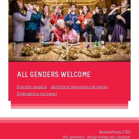
ALL GENDERS WELCOME
Diversité sexuelle
Identités et expressions de genres
Organisations inclusives
RainbowHouse 2026
site
geometry
- design
kidnap your designer