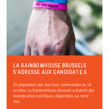
LA RAINBOWHOUSE BRUSSELS
S’ADRESSE AUX CANDIDAT.E.S
En préparation des élections communales du 14
octobre, La RainbowHouse Brussels a élaboré des
revendications politiques, disponibles sur notre
site....