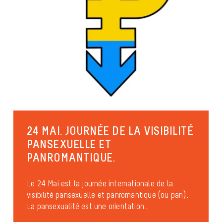
24 MAI. JOURNÉE DE LA VISIBILITÉ
PANSEXUELLE ET
PANROMANTIQUE.
Le 24 Mai est la journée internationale de la
visibilité pansexuelle et panromantique (ou pan).
La pansexualité est une orientation...