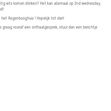
tig iets komen drinken? Het kan allemaal op 2nd wednesday,
nd!
n het Regenbooghuis ! Hopelijk tot dan!
e graag vooraf een onthaalgesprek, stuur dan een berichtje