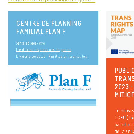
CENTRE DE PLANNING
FAMILIAL PLAN F
Santé et bien-être
Identités et expressions de genres
Diversité sexuelle
Familles et Parentalités
PUBLI
TRANS
2023 
MITIG
Le nouvea
TGEU (Tra
paraître.
de la situ