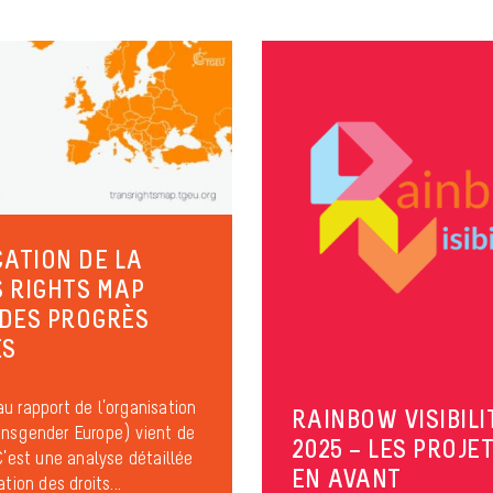
CATION DE LA
 RIGHTS MAP
: DES PROGRÈS
ÉS
u rapport de l’organisation
RAINBOW VISIBILI
nsgender Europe) vient de
2025 – LES PROJET
 C’est une analyse détaillée
EN AVANT
ation des droits...