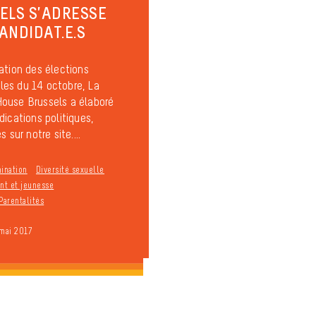
ELS S’ADRESSE
ANDIDAT.E.S
ation des élections
es du 14 octobre, La
ouse Brussels a élaboré
dications politiques,
s sur notre site....
mination
Diversité sexuelle
t et jeunesse
Parentalités
 mai 2017