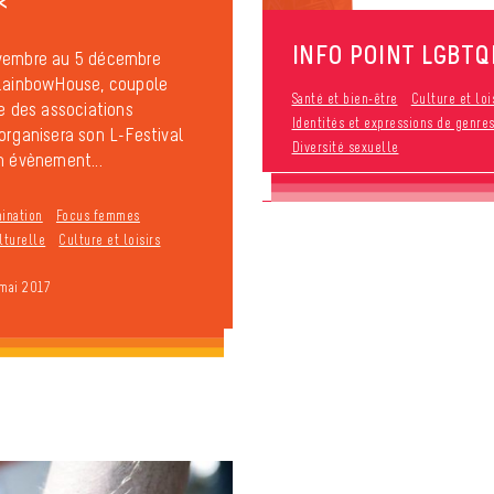
<
INFO POINT LGBTQ
vembre au 5 décembre
 RainbowHouse, coupole
Santé et bien-être
Culture et loi
se des associations
Identités et expressions de genre
organisera son L-Festival
Diversité sexuelle
n évènement...
mination
Focus femmes
lturelle
Culture et loisirs
 mai 2017