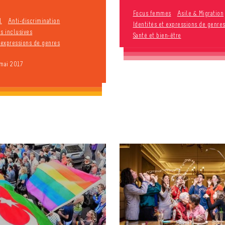
Focus femmes
Asile & Migration
l
Anti-discrimination
Identités et expressions de genre
s inclusives
Santé et bien-être
t expressions de genres
 mai 2017