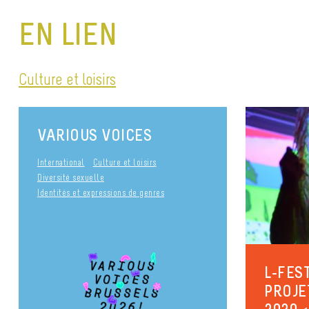
EN LIEN
Culture et loisirs
VARIOUS VOICES
International
Culture et loisirs
Diversité sexuelle
Identités et expressions de genres
L-FES
PROJE