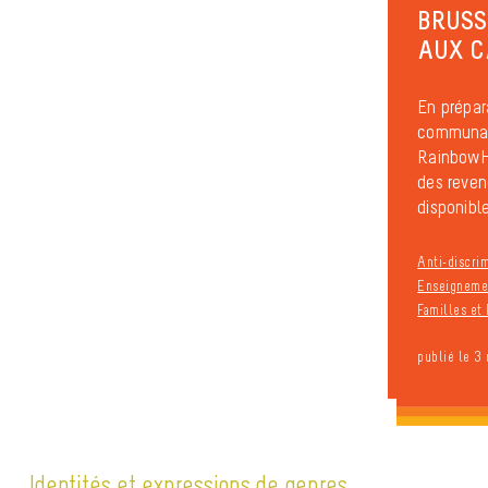
BRUSS
AUX C
En prépar
communal
RainbowH
des reven
disponible
Anti-discri
Enseignemen
Familles et 
publié le 3
Identités et expressions de genres