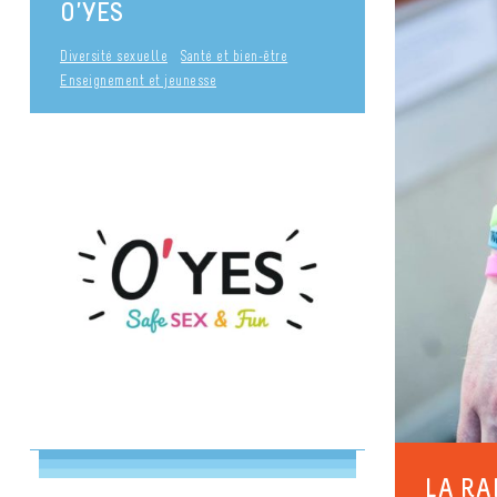
O’YES
Diversité sexuelle
Santé et bien-être
Enseignement et jeunesse
LA R