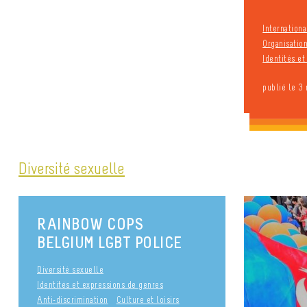
Internationa
Organisation
Identités e
publié le 3
Diversité sexuelle
RAINBOW COPS
BELGIUM LGBT POLICE
Diversité sexuelle
Identités et expressions de genres
Anti-discrimination
Culture et loisirs