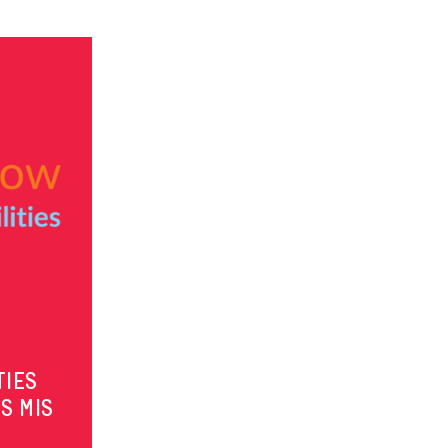
TIES
S MIS