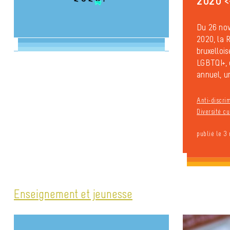
2020 <
Du 26 no
2020, la
bruxelloi
LGBTQI+, 
annuel, u
Anti-discri
Diversité cu
publié le 3
Enseignement et jeunesse