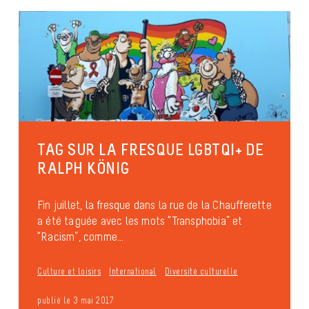
TAG SUR LA FRESQUE LGBTQI+ DE
RALPH KÖNIG
Fin juillet, la fresque dans la rue de la Chaufferette
a été taguée avec les mots “Transphobia” et
“Racism”, comme...
Culture et loisirs
International
Diversité culturelle
publié le 3 mai 2017