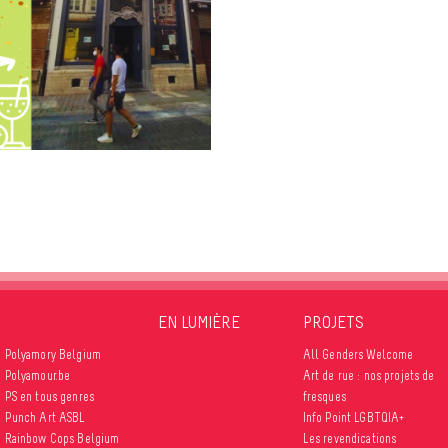
EN LUMIÈRE
PROJETS
Polyamory Belgium
All Genders Welcome
Polyamour.be
Art de rue : nos projets de
PS en tous genres
fresques
Punch Art ASBL
Info Point LGBTQIA+
Rainbow Cops Belgium
Les revendications