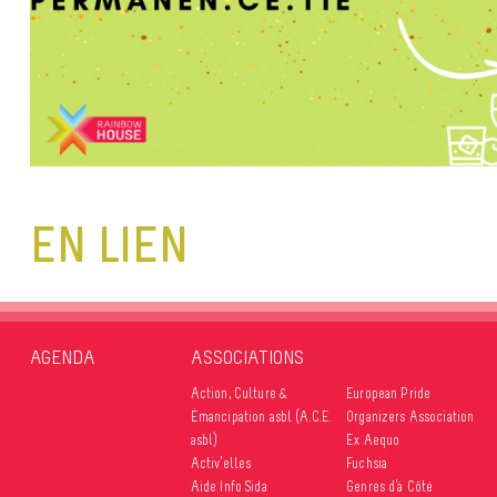
EN LIEN
AGENDA
ASSOCIATIONS
Action, Culture &
European Pride
Émancipation asbl (A.C.E.
Organizers Association
asbl)
Ex Aequo
Activ’elles
Fuchsia
Aide Info Sida
Genres d’à Côté