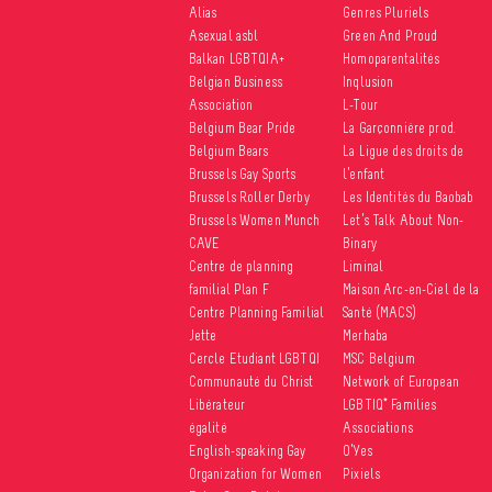
Alias
Genres Pluriels
Asexual asbl
Green And Proud
Balkan LGBTQIA+
Homoparentalités
Belgian Business
Inqlusion
Association
L-Tour
Belgium Bear Pride
La Garçonnière prod.
Belgium Bears
La Ligue des droits de
Brussels Gay Sports
l’enfant
Brussels Roller Derby
Les Identités du Baobab
Brussels Women Munch
Let’s Talk About Non-
CAVE
Binary
Centre de planning
Liminal
familial Plan F
Maison Arc-en-Ciel de la
Centre Planning Familial
Santé (MACS)
Jette
Merhaba
Cercle Etudiant LGBTQI
MSC Belgium
Communauté du Christ
Network of European
Libérateur
LGBTIQ* Families
égalité
Associations
English-speaking Gay
O’Yes
Organization for Women
Pixiels