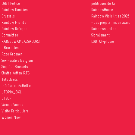
LGBT Police
politiques de la
Rainbow Families
RainbowHouse
Brussels
Rainbow Visibilities 2025
Rainbow Friends
– Les projets mis en avant
Rainbow Refugee
Rainbows United
Committee
Signalement
RAINBOWAMBASSADORS
LGBTQI+phobie
– Bruxelles
Roze Groenen
Sex-Positive Belgium
Sing Out Brussels
Straffe Ketten R.F.C
Tels Quels
thérèse et iSaBelLe
UTOPIA_BXL
UTSOPI
Various Voices
Visite Particulière
Women Now