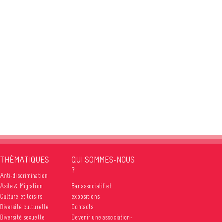
THÉMATIQUES
QUI SOMMES-NOUS
?
Anti-discrimination
Asile & Migration
Bar associatif et
Culture et loisirs
expositions
Diversité culturelle
Contacts
Diversité sexuelle
Devenir une association-