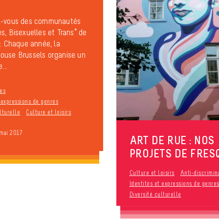
z-vous des communautés
s, Bisexuelles et Trans* de
 : Chaque année, la
ouse Brussels organise un
...
es
t expressions de genres
lturelle
Culture et loisirs
 mai 2017
ART DE RUE : NOS
PROJETS DE FRES
Culture et loisirs
Anti-discrimin
Identités et expressions de genre
Diversité culturelle