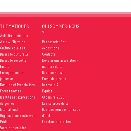
THÉMATIQUES
QUI SOMMES-NOUS
?
Anti-discrimination
Asile & Migration
Bar associatif et
Culture et loisirs
expositions
Diversité culturelle
Contacts
Diversité sexuelle
Devenir une association-
Emploi
membre de la
Enseignement et
RainbowHouse
jeunesse
Envie de devenir
Familles et Parentalités
bénévole ?
Focus femmes
Equipe
Identités et expressions
Glossaire 2023
de genres
Les services de la
International
Rainbowhouse en un coup
Organisations inclusives
d’oeil
Pride
Location des salles
Santé et bien-être