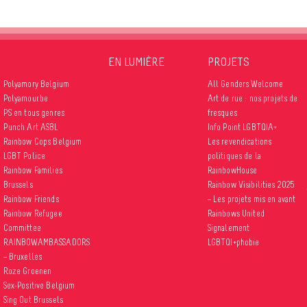
EN LUMIÈRE
PROJETS
Polyamory Belgium
All Genders Welcome
Polyamour.be
Art de rue : nos projets de
PS en tous genres
fresques
Punch Art ASBL
Info Point LGBTQIA+
Rainbow Cops Belgium
Les revendications
LGBT Police
politiques de la
Rainbow Families
RainbowHouse
Brussels
Rainbow Visibilities 2025
Rainbow Friends
– Les projets mis en avant
Rainbow Refugee
Rainbows United
Committee
Signalement
RAINBOWAMBASSADORS
LGBTQI+phobie
– Bruxelles
Roze Groenen
Sex-Positive Belgium
Sing Out Brussels