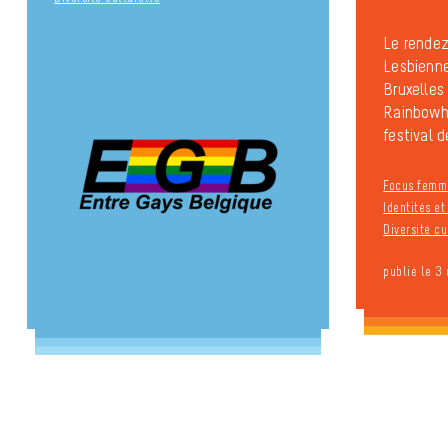
Le rende
Lesbienne
Bruxelles
Rainbowh
festival de
Focus femm
Identités e
Diversité cu
publié le 3