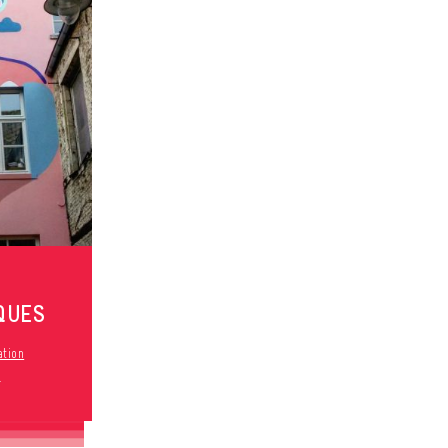
QUES
ation
s