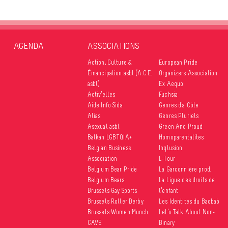
AGENDA
ASSOCIATIONS
Action, Culture &
European Pride
Émancipation asbl (A.C.E.
Organizers Association
asbl)
Ex Aequo
Activ’elles
Fuchsia
Aide Info Sida
Genres d’à Côté
Alias
Genres Pluriels
Asexual asbl
Green And Proud
Balkan LGBTQIA+
Homoparentalités
Belgian Business
Inqlusion
Association
L-Tour
Belgium Bear Pride
La Garçonnière prod.
Belgium Bears
La Ligue des droits de
Brussels Gay Sports
l’enfant
Brussels Roller Derby
Les Identités du Baobab
Brussels Women Munch
Let’s Talk About Non-
CAVE
Binary