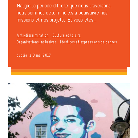
Malgré la période difficile que nous traversons,
nous sommes déterminé.e.s à poursuivre nos
missions et nos projets. Et vous êtes...
Anti-discrimination
Culture et loisirs
Organisations inclusives
Identités et expressions de genres
publié le 3 mai 2017