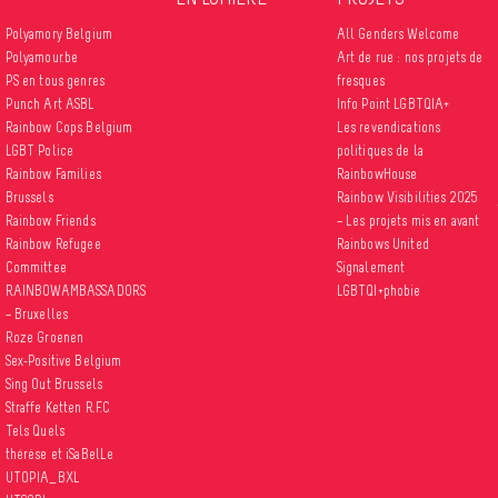
Polyamory Belgium
All Genders Welcome
Polyamour.be
Art de rue : nos projets de
PS en tous genres
fresques
Punch Art ASBL
Info Point LGBTQIA+
Rainbow Cops Belgium
Les revendications
LGBT Police
politiques de la
Rainbow Families
RainbowHouse
Brussels
Rainbow Visibilities 2025
Rainbow Friends
– Les projets mis en avant
Rainbow Refugee
Rainbows United
Committee
Signalement
RAINBOWAMBASSADORS
LGBTQI+phobie
– Bruxelles
Roze Groenen
Sex-Positive Belgium
Sing Out Brussels
Straffe Ketten R.F.C
Tels Quels
thérèse et iSaBelLe
UTOPIA_BXL