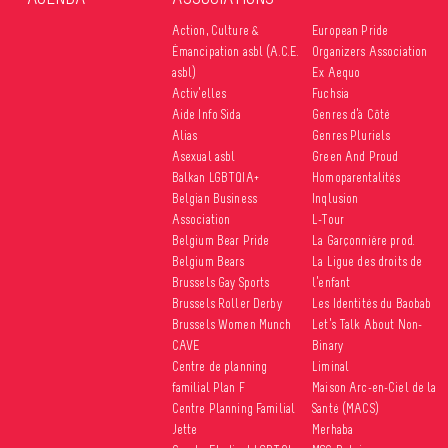
Action, Culture &
European Pride
Émancipation asbl (A.C.E.
Organizers Association
asbl)
Ex Aequo
Activ’elles
Fuchsia
Aide Info Sida
Genres d’à Côté
Alias
Genres Pluriels
Asexual asbl
Green And Proud
Balkan LGBTQIA+
Homoparentalités
Belgian Business
Inqlusion
Association
L-Tour
Belgium Bear Pride
La Garçonnière prod.
Belgium Bears
La Ligue des droits de
Brussels Gay Sports
l’enfant
Brussels Roller Derby
Les Identités du Baobab
Brussels Women Munch
Let’s Talk About Non-
CAVE
Binary
Centre de planning
Liminal
familial Plan F
Maison Arc-en-Ciel de la
Centre Planning Familial
Santé (MACS)
Jette
Merhaba