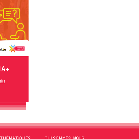
IA+
sirs
s
THÉMATIQUES
QUI SOMMES-NOUS