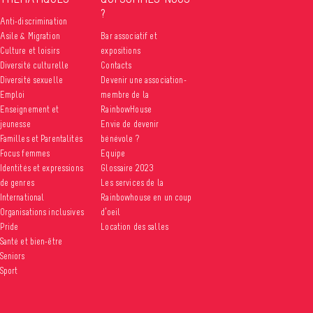
?
Anti-discrimination
Asile & Migration
Bar associatif et
Culture et loisirs
expositions
Diversité culturelle
Contacts
Diversité sexuelle
Devenir une association-
Emploi
membre de la
Enseignement et
RainbowHouse
jeunesse
Envie de devenir
Familles et Parentalités
bénévole ?
Focus femmes
Equipe
Identités et expressions
Glossaire 2023
de genres
Les services de la
International
Rainbowhouse en un coup
Organisations inclusives
d’oeil
Pride
Location des salles
Santé et bien-être
Seniors
Sport