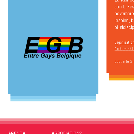
son L-Fes
novembre
lesbien, b
pluridiscipl
Organisation
Culture et l
publié le 3
AGENDA
ASSOCIATIONS