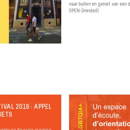
naar buiten en geniet van een 
OPEN-(minded)
IVAL 2019 : APPEL
JETS
owHouse Brussels organise