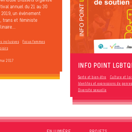
tival annuel du 21 au 30
 2019, un évènement
i, trans et féministe
inaire....
s inclusives
Focus femmes
oisirs
 mai 2017
INFO POINT LGBTQ
Santé et bien-être
Culture et loi
Identités et expressions de genre
Diversité sexuelle
EN LUMIÈRE
PROJETS