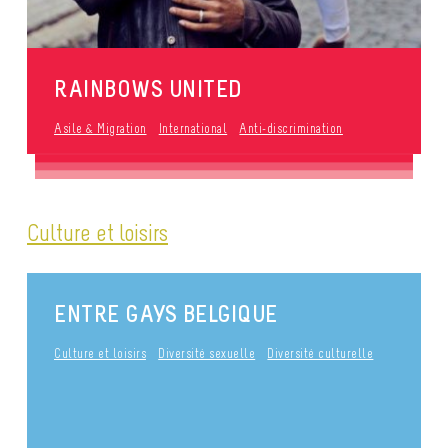
RAINBOWS UNITED
Asile & Migration
International
Anti-discrimination
Culture et loisirs
ENTRE GAYS BELGIQUE
Culture et loisirs
Diversité sexuelle
Diversité culturelle