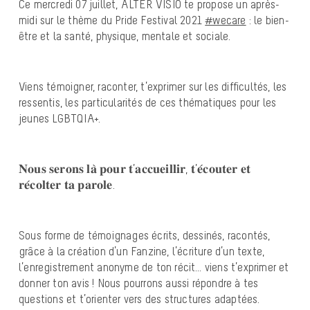
Ce mercredi 07 juillet, ALTER VISIO te propose un après-
midi sur le thème du Pride Festival 2021
#wecare
: le bien-
être et la santé, physique, mentale et sociale.
Viens témoigner, raconter, t’exprimer sur les difficultés, les
ressentis, les particularités de ces thématiques pour les
jeunes LGBTQIA+.
𝐍𝐨𝐮𝐬 𝐬𝐞𝐫𝐨𝐧𝐬 𝐥𝐚̀ 𝐩𝐨𝐮𝐫 𝐭’𝐚𝐜𝐜𝐮𝐞𝐢𝐥𝐥𝐢𝐫, 𝐭’𝐞́𝐜𝐨𝐮𝐭𝐞𝐫 𝐞𝐭
𝐫𝐞́𝐜𝐨𝐥𝐭𝐞𝐫 𝐭𝐚 𝐩𝐚𝐫𝐨𝐥𝐞.
Sous forme de témoignages écrits, dessinés, racontés,
grâce à la création d’un Fanzine, l’écriture d’un texte,
l’enregistrement anonyme de ton récit… viens t’exprimer et
donner ton avis ! Nous pourrons aussi répondre à tes
questions et t’orienter vers des structures adaptées.