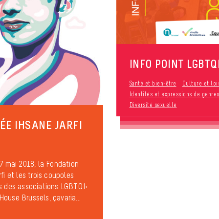
INFO POINT LGBTQ
Santé et bien-être
Culture et loi
Identités et expressions de genre
Diversité sexuelle
ÉE IHSANE JARFI
17 mai 2018, la Fondation
fi et les trois coupoles
s des associations LGBTQI+
ouse Brussels, çavaria...