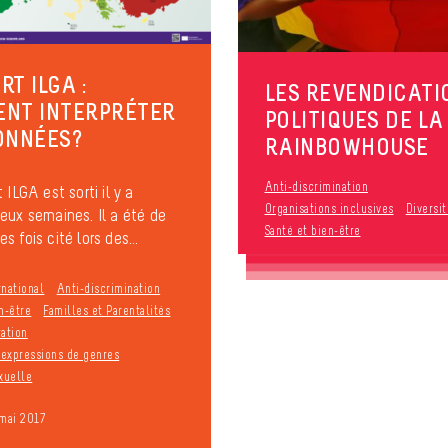
T ILGA :
LES REVENDICATI
NT INTERPRÉTER
POLITIQUES DE LA
ONNÉES?
RAINBOWHOUSE
Anti-discrimination
 ILGA est sorti il y a
Organisations inclusives
Diversi
eux semaines. Il a été de
Santé et bien-être
 fois cité lors des...
rnational
Anti-discrimination
n-être
Familles et Parentalités
ration
t expressions de genres
xuelle
 mai 2017