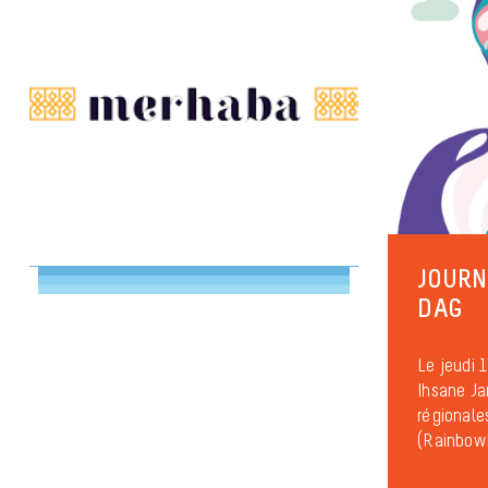
JOURN
DAG
Le jeudi 
Ihsane Jar
régionale
(RainbowH