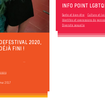
INFO POINT LGBTQ
Santé et bien-être
Culture et loi
Identités et expressions de genre
Diversité sexuelle
IDEFESTIVAL 2020,
DÉJÀ FINI !
..
oisirs
 mai 2017