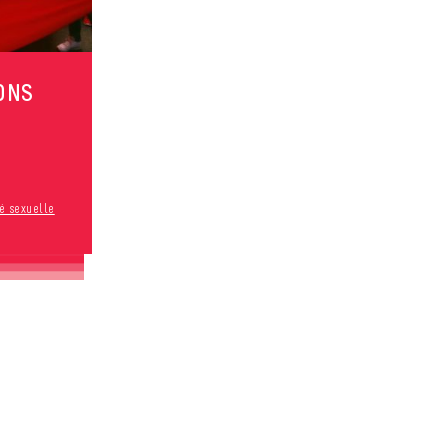
ONS
té sexuelle