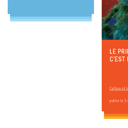
LE PR
C’EST 
.
Culture et l
publié le 3