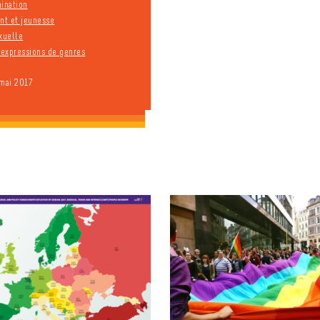
mination
t et jeunesse
xuelle
t expressions de genres
 mai 2017