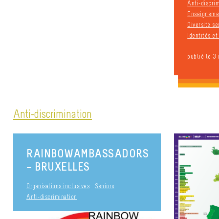
Anti-discri
Enseignemen
Diversité se
Identités e
publié le 3
Anti-discrimination
RAINBOWAMBASSADORS
– BRUXELLES
Organisations inclusives
Seniors
Anti-discrimination