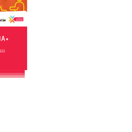
IA+
sirs
s