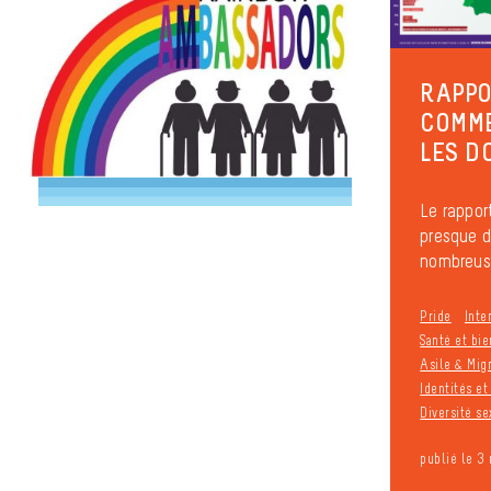
RAPPOR
COMME
LES D
Le rapport
presque d
nombreuses
Pride
Inte
Santé et bie
Asile & Mig
Identités e
Diversité se
publié le 3