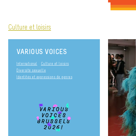
Culture et loisirs
VARIOUS VOICES
International
Culture et loisirs
Diversité sexuelle
Identités et expressions de genres