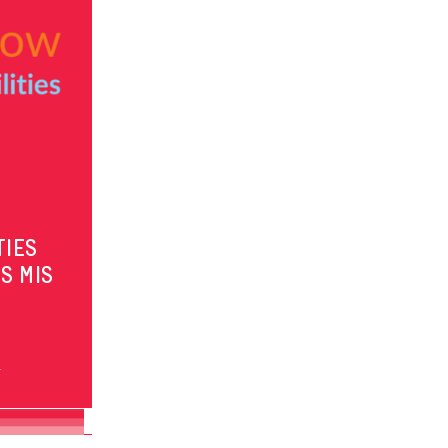
TIES
S MIS
s