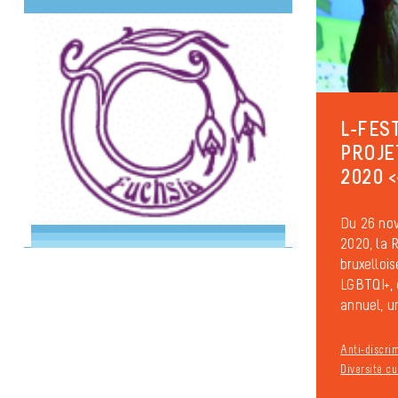
L-FES
PROJE
2020 <
Du 26 no
2020, la
bruxelloi
LGBTQI+, 
annuel, u
Anti-discri
Diversité cu