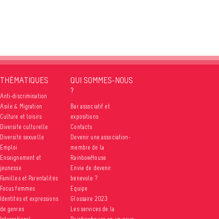
THÉMATIQUES
QUI SOMMES-NOUS
?
Anti-discrimination
Asile & Migration
Bar associatif et
Culture et loisirs
expositions
Diversité culturelle
Contacts
Diversité sexuelle
Devenir une association-
Emploi
membre de la
Enseignement et
RainbowHouse
jeunesse
Envie de devenir
Familles et Parentalités
bénévole ?
Focus femmes
Equipe
Identités et expressions
Glossaire 2023
de genres
Les services de la