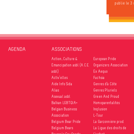
publié le 3
AGENDA
ASSOCIATIONS
Action, Culture &
European Pride
Émancipation asbl (A.C.E.
Organizers Association
asbl)
Ex Aequo
Activ’elles
Fuchsia
Aide Info Sida
Genres d’à Côté
Alias
Genres Pluriels
Asexual asbl
Green And Proud
Balkan LGBTQIA+
Homoparentalités
Belgian Business
Inqlusion
Association
L-Tour
Belgium Bear Pride
La Garçonnière prod.
Belgium Bears
La Ligue des droits de