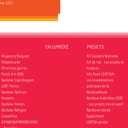
 mai 2017
EN LUMIÈRE
PROJETS
Polyamory Belgium
All Genders Welcome
Polyamour.be
Art de rue : nos projets de
PS en tous genres
fresques
Punch Art ASBL
Info Point LGBTQIA+
Rainbow Cops Belgium
Les revendications
LGBT Police
politiques de la
Rainbow Families
RainbowHouse
Brussels
Rainbow Visibilities 2025
Rainbow Friends
– Les projets mis en avant
Rainbow Refugee
Rainbows United
Committee
Signalement
RAINBOWAMBASSADORS
LGBTQI+phobie