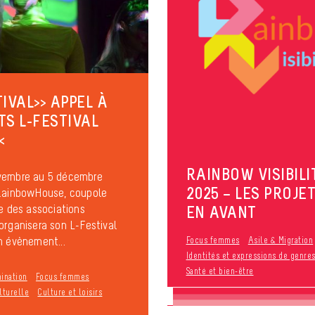
TIVAL>> APPEL À
TS L-FESTIVAL
<
RAINBOW VISIBILI
vembre au 5 décembre
2025 – LES PROJET
 RainbowHouse, coupole
se des associations
EN AVANT
organisera son L-Festival
n évènement...
Focus femmes
Asile & Migration
Identités et expressions de genre
Santé et bien-être
mination
Focus femmes
lturelle
Culture et loisirs