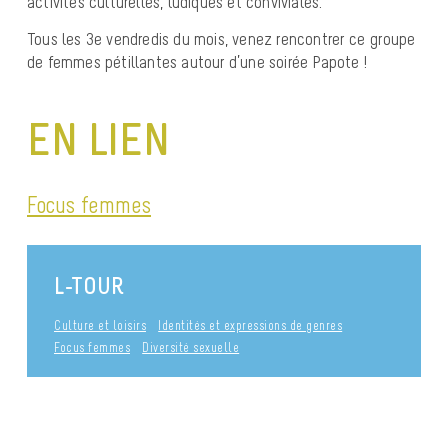
activités culturelles, ludiques et conviviales.
Tous les 3e vendredis du mois, venez rencontrer ce groupe
de femmes pétillantes autour d’une soirée Papote !
EN LIEN
Focus femmes
L-TOUR
Culture et loisirs
Identités et expressions de genres
Focus femmes
Diversité sexuelle