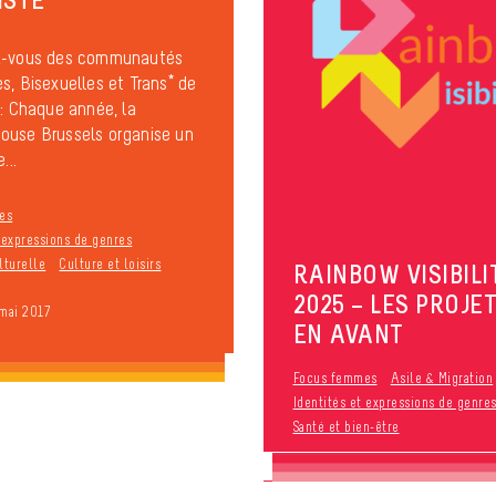
z-vous des communautés
s, Bisexuelles et Trans* de
 : Chaque année, la
ouse Brussels organise un
...
es
t expressions de genres
lturelle
Culture et loisirs
RAINBOW VISIBILI
2025 – LES PROJET
 mai 2017
EN AVANT
Focus femmes
Asile & Migration
Identités et expressions de genre
Santé et bien-être