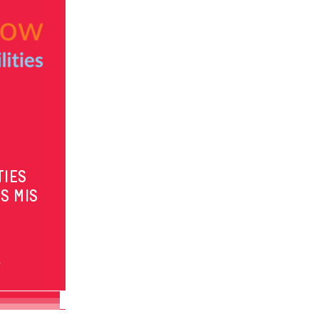
TIES
S MIS
s