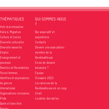
THÉMATIQUES
QUI SOMMES-NOUS
?
Anti-discrimination
Asile & Migration
Bar associatif et
Culture et loisirs
expositions
Diversité culturelle
Contacts
Diversité sexuelle
Devenir une association-
Emploi
membre de la
Enseignement et
RainbowHouse
jeunesse
Envie de devenir
Familles et Parentalités
bénévole ?
Focus femmes
Equipe
Identités et expressions
Glossaire 2023
de genres
Les services de la
International
Rainbowhouse en un coup
Organisations inclusives
d’oeil
Pride
Location des salles
Santé et bien-être
Seniors