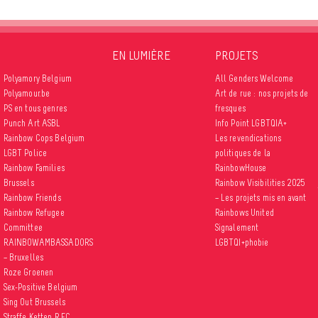
EN LUMIÈRE
PROJETS
Polyamory Belgium
All Genders Welcome
Polyamour.be
Art de rue : nos projets de
PS en tous genres
fresques
Punch Art ASBL
Info Point LGBTQIA+
Rainbow Cops Belgium
Les revendications
LGBT Police
politiques de la
Rainbow Families
RainbowHouse
Brussels
Rainbow Visibilities 2025
Rainbow Friends
– Les projets mis en avant
Rainbow Refugee
Rainbows United
Committee
Signalement
RAINBOWAMBASSADORS
LGBTQI+phobie
– Bruxelles
Roze Groenen
Sex-Positive Belgium
Sing Out Brussels
Straffe Ketten R.F.C