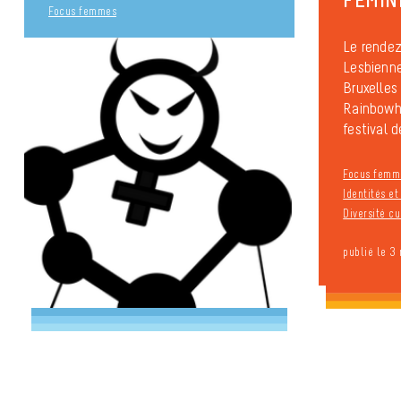
Focus femmes
Le rende
Lesbienne
Bruxelles
Rainbowh
festival de
Focus femm
Identités e
Diversité cu
publié le 3