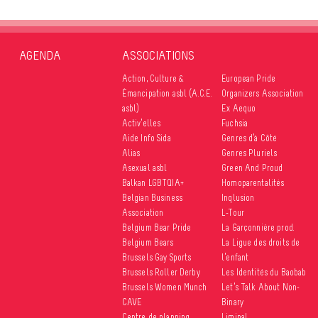
AGENDA
ASSOCIATIONS
Action, Culture &
European Pride
Émancipation asbl (A.C.E.
Organizers Association
asbl)
Ex Aequo
Activ’elles
Fuchsia
Aide Info Sida
Genres d’à Côté
Alias
Genres Pluriels
Asexual asbl
Green And Proud
Balkan LGBTQIA+
Homoparentalités
Belgian Business
Inqlusion
Association
L-Tour
Belgium Bear Pride
La Garçonnière prod.
Belgium Bears
La Ligue des droits de
Brussels Gay Sports
l’enfant
Brussels Roller Derby
Les Identités du Baobab
Brussels Women Munch
Let’s Talk About Non-
CAVE
Binary
Centre de planning
Liminal