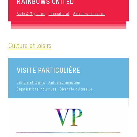
RAINBOWS UNITED
Asile & Migration
International
Anti-discrimination
Culture et loisirs
VISITE PARTICULIÈRE
Culture et loisirs
Anti-discrimination
Organisations inclusives
Diversité culturelle