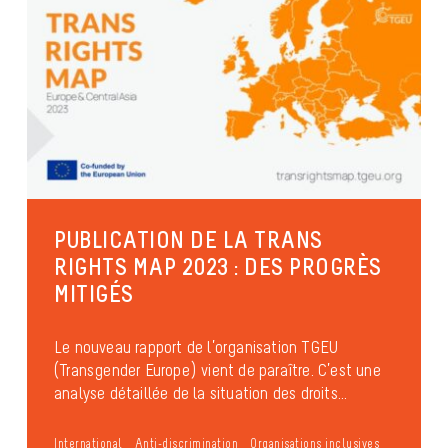
PUBLICATION DE LA TRANS
RIGHTS MAP 2023 : DES PROGRÈS
MITIGÉS
Le nouveau rapport de l’organisation TGEU
(Transgender Europe) vient de paraître. C’est une
analyse détaillée de la situation des droits...
International
Anti-discrimination
Organisations inclusives