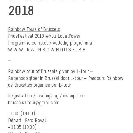
2018
Rainbow Tours of Brussels
PrideFestival 2018
#YourLocalPower
Programme complet / Volledig programma :
W W W . R A I N B O W H O U S E . B E
—
Rainbow tour of Brussels given by L-tour —
Regenboogtoer in Brussel door L-tour — Parcours Rainbow
de Bruxelles organisé par L-tour.
Registration / inschrijving / inscription :
brussels.l.tour@gmail.com
– 6.05 (14:00)
Départ : Parc Royal
– 11.05 (19:00)