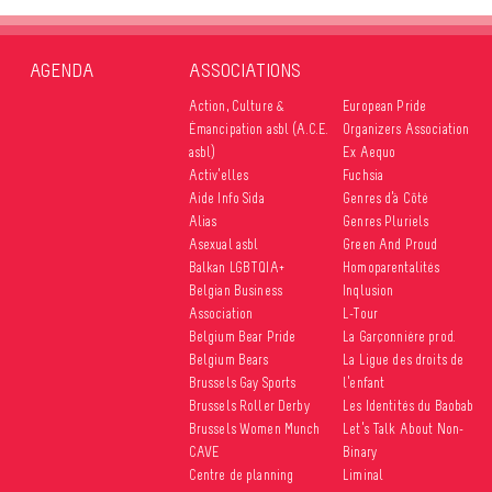
AGENDA
ASSOCIATIONS
Action, Culture &
European Pride
Émancipation asbl (A.C.E.
Organizers Association
asbl)
Ex Aequo
Activ’elles
Fuchsia
Aide Info Sida
Genres d’à Côté
Alias
Genres Pluriels
Asexual asbl
Green And Proud
Balkan LGBTQIA+
Homoparentalités
Belgian Business
Inqlusion
Association
L-Tour
Belgium Bear Pride
La Garçonnière prod.
Belgium Bears
La Ligue des droits de
Brussels Gay Sports
l’enfant
Brussels Roller Derby
Les Identités du Baobab
Brussels Women Munch
Let’s Talk About Non-
CAVE
Binary
Centre de planning
Liminal