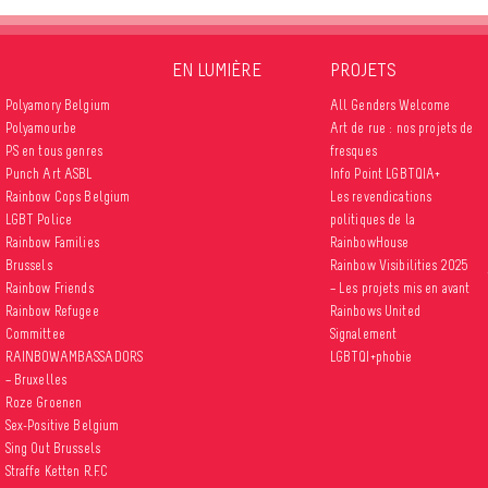
EN LUMIÈRE
PROJETS
Polyamory Belgium
All Genders Welcome
Polyamour.be
Art de rue : nos projets de
PS en tous genres
fresques
Punch Art ASBL
Info Point LGBTQIA+
Rainbow Cops Belgium
Les revendications
LGBT Police
politiques de la
Rainbow Families
RainbowHouse
Brussels
Rainbow Visibilities 2025
Rainbow Friends
– Les projets mis en avant
Rainbow Refugee
Rainbows United
Committee
Signalement
RAINBOWAMBASSADORS
LGBTQI+phobie
– Bruxelles
Roze Groenen
Sex-Positive Belgium
Sing Out Brussels
Straffe Ketten R.F.C