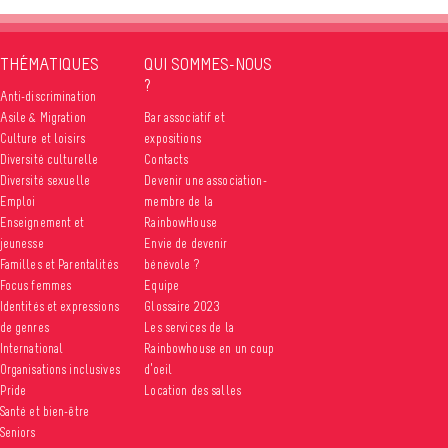
THÉMATIQUES
QUI SOMMES-NOUS
?
Anti-discrimination
Asile & Migration
Bar associatif et
Culture et loisirs
expositions
Diversité culturelle
Contacts
Diversité sexuelle
Devenir une association-
Emploi
membre de la
Enseignement et
RainbowHouse
jeunesse
Envie de devenir
Familles et Parentalités
bénévole ?
Focus femmes
Equipe
Identités et expressions
Glossaire 2023
de genres
Les services de la
International
Rainbowhouse en un coup
Organisations inclusives
d’oeil
Pride
Location des salles
Santé et bien-être
Seniors