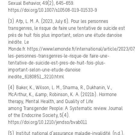
Sexual Behavior, 49(2), 645–659.
https://doi.org/10.1007/s10508-019-01533-9
(3) Afp, L. M. A. (2023, July 6). Pour les personnes
transgenres, le risque de faire une tentative de suicide est
près de huit fois plus important, selon une étude danoise
inédite. Le
Monde.fr. https://www.lemonde.fr/international/article/2023/0
les-personnes-transgenres-le-risque-de faire-une-
tentative-de-suicide-est-pres-de-huit-fois-plus-
important-selon-une-etude-danoise
inedite_6180851_3210.html
(4) Baker, K., Wilson, L. M., Sharma, R., Dukhanin, V.,
McArthur, K., &amp; Robinson, K. A. (2021b). Hormone
therapy, Mental Health, and Quality of Life
among Transgender People: A Systematic review. Journal
of the Endocrine Society, 5(4).
https://doi.org/10.1210/jendso/bvab011
(5) Institut national d’assurance maladie-invalidité. (n.d.).