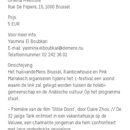
Rue De Fripiers, 15, 1000 Brussel
Prijs:
5 EUR
Voor meer info:
Yasmina El Boubkari
E-mail: yasmina.elboubkari@demens.nu
Telefoonnummer: 02 242 36 02
Omschrijving:
Het huisvandeMens Brussel, Rainbowhouse en Pink
Marrakech organiseren tijdens het L-festival een avond
waarin de link zal gelegd worden tussen de holebi-
gemeenschap en de Arabische cultuur. Op het programma
staat:
– Première van de film ‘Stille Dorst’, door Claire Zhou. // De
32 jarige Tarik ontmoet in een vakantiehuisje op de
Veluwe, een charmante jongeman die hem confronteert
met lang onderdrukte gevoelens.