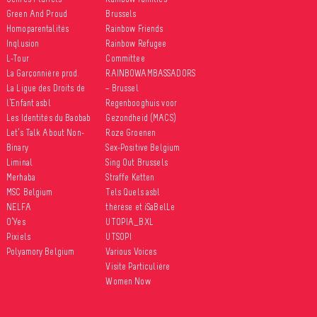
Green And Proud
Brussels
Homoparentalités
Rainbow Friends
Inqlusion
Rainbow Refugee
L-Tour
Committee
La Garçonnière prod.
RAINBOWAMBASSADORS
La Ligue des Droits de
– Brussel
l’Enfant asbl
Regenbooghuis voor
Les Identités du Baobab
Gezondheid (MACS)
Let’s Talk About Non-
Roze Groenen
Binary
Sex-Positive Belgium
Liminal
Sing Out Brussels
Merhaba
Straffe Ketten
MSC Belgium
Tels Quels asbl
NELFA
thérèse et iSaBelLe
O’Yes
UTOPIA_BXL
Pixiels
UTSOPI
Polyamory Belgium
Various Voices
Visite Particulière
Women Now