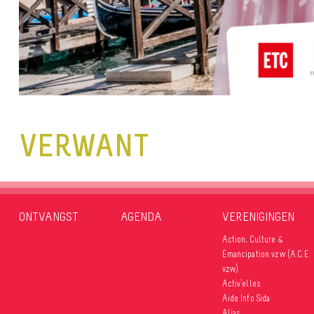
VERWANT
ONTVANGST
AGENDA
VERENIGINGEN
Action, Culture &
Émancipation vzw (A.C.E.
vzw)
Activ’elles
Aide Info Sida
Alias