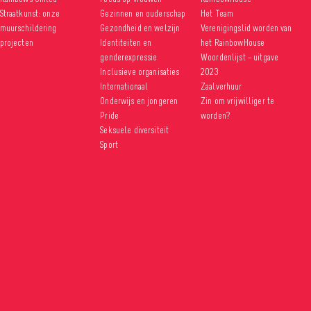
Straatkunst: onze
Gezinnen en ouderschap
Het Team
muurschildering
Gezondheid en welzijn
Verenigingslid worden van
projecten
Identiteiten en
het RainbowHouse
genderexpressie
Woordenlijst – uitgave
Inclusieve organisaties
2023
Internationaal
Zaalverhuur
Onderwijs en jongeren
Zin om vrijwilliger te
Pride
worden?
Seksuele diversiteit
Sport