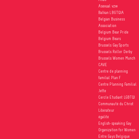
Asexual vzw
Balkan LBGTQIA
Belgian Business
Association
Belgium Bear Pride
Belgium Bears
Brussels Gay Sports
Brussels Roller Derby
Brussels Women Munch
CAVE
Centre de planning
familial Plan F
Centre Planning Familial
Jette
Cercle Etudiant LGBTQI
Communauté du Christ
Libérateur
égalité
English-speaking Gay
Organization for Women
Entre Gays Belgique