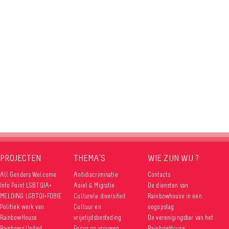
PROJECTEN
THEMA’S
WIE ZIJN WIJ ?
All Genders Welcome
Antidiscriminatie
Contacts
Info Point LGBTQIA+
Asiel & Migratie
De diensten van
MELDING LGBTQI+FOBIE
Culturele diversiteit
Rainbowhouse in één
Politiek werk van
Cultuur en
oogopslag
RainbowHouse
vrijetijdsbesteding
De verenigingsbar van het
Rainbows United
Focus op vrouwen
RainbowHouse