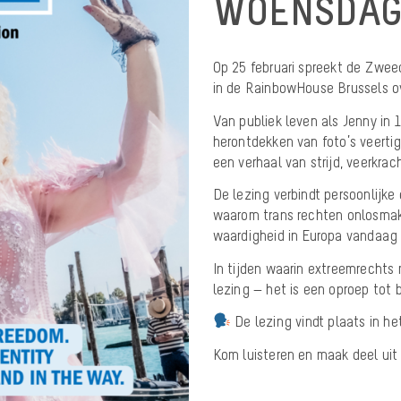
WOENSDAG 
Op 25 februari spreekt de Zwee
in de RainbowHouse Brussels ove
Van publiek leven als Jenny in
herontdekken van foto’s veertig 
een verhaal van strijd, veerkra
De lezing verbindt persoonlijke 
waarom trans rechten onlosmake
waardigheid in Europa vandaag
In tijden waarin extreemrechts
lezing — het is een oproep tot b
De lezing vindt plaats in he
Kom luisteren en maak deel uit