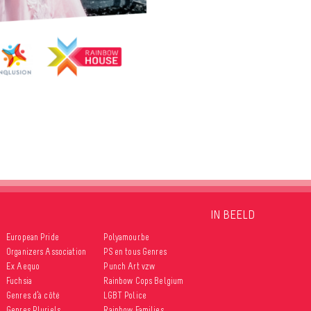
IN BEELD
European Pride
Polyamour.be
Organizers Association
PS en tous Genres
Ex Aequo
Punch Art vzw
Fuchsia
Rainbow Cops Belgium
Genres d’à côté
LGBT Police
Genres Pluriels
Rainbow Families