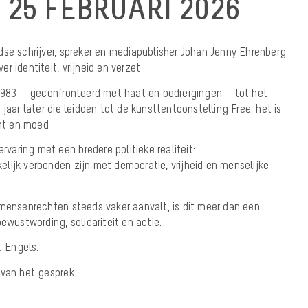
25 FEBRUARI 2026
dse schrijver, spreker en mediapublisher Johan Jenny Ehrenberg
r identiteit, vrijheid en verzet
 1983 — geconfronteerd met haat en bedreigingen — tot het
jaar later die leidden tot de kunsttentoonstelling Free: het is
cht en moed
ervaring met een bredere politieke realiteit:
lijk verbonden zijn met democratie, vrijheid en menselijke
 mensenrechten steeds vaker aanvalt, is dit meer dan een
ewustwording, solidariteit en actie.
t Engels.
 van het gesprek.