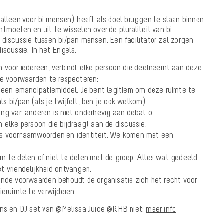
(alleen voor bi mensen) heeft als doel bruggen te slaan binnen
tmoeten en uit te wisselen over de pluraliteit van bi
 discussie tussen bi/pan mensen. Een facilitator zal zorgen
iscussie. In het Engels.
n voor iedereen, verbindt elke persoon die deelneemt aan deze
de voorwaarden te respecteren:
s een emancipatiemiddel. Je bent legitiem om deze ruimte te
als bi/pan (als je twijfelt, ben je ook welkom).
ing van anderen is niet onderhevig aan debat of
 elke persoon die bijdraagt aan de discussie.
rs voornaamwoorden en identiteit. We komen met een
j om te delen of niet te delen met de groep. Alles wat gedeeld
t vriendelijkheid ontvangen.
ande voorwaarden behoudt de organisatie zich het recht voor
ieruimte te verwijderen.
ens en DJ set van @Melissa Juice @RHB niet:
meer info