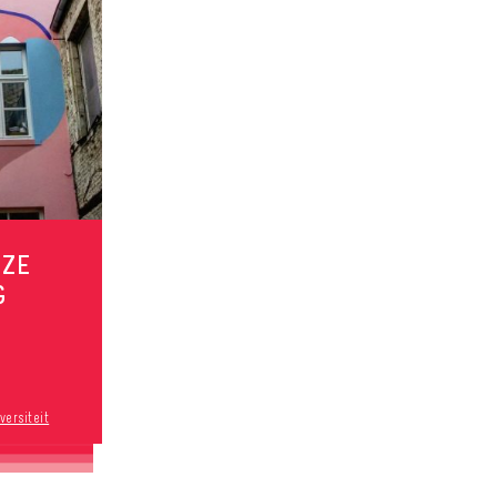
NZE
G
versiteit