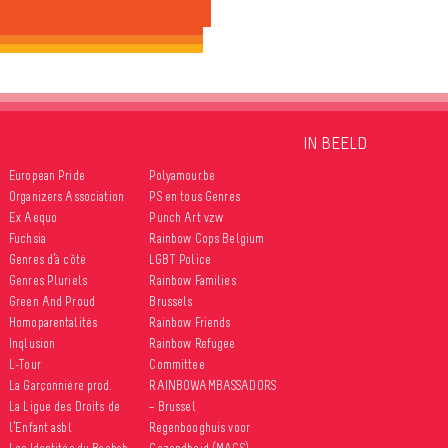
IN BEELD
European Pride
Polyamour.be
Organizers Association
PS en tous Genres
Ex Aequo
Punch Art vzw
Fuchsia
Rainbow Cops Belgium
Genres d’à côté
LGBT Police
Genres Pluriels
Rainbow Families
Green And Proud
Brussels
Homoparentalités
Rainbow Friends
Inqlusion
Rainbow Refugee
L-Tour
Committee
La Garçonnière prod.
RAINBOWAMBASSADORS
La Ligue des Droits de
– Brussel
l’Enfant asbl
Regenbooghuis voor