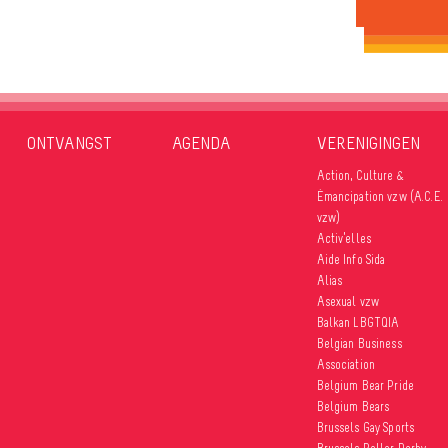
ONTVANGST
AGENDA
VERENIGINGEN
Action, Culture &
Émancipation vzw (A.C.E.
vzw)
Activ’elles
Aide Info Sida
Alias
Asexual vzw
Balkan LBGTQIA
Belgian Business
Association
Belgium Bear Pride
Belgium Bears
Brussels Gay Sports