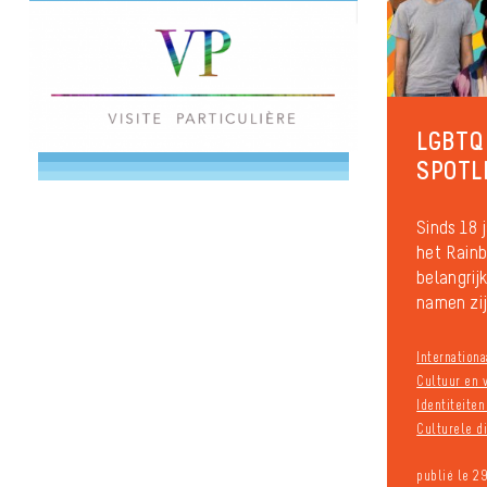
LGBTQI
SPOTL
Sinds 18 
het Rain
belangrij
namen zij
Internationa
Cultuur en v
Identiteite
Culturele di
publié le 2