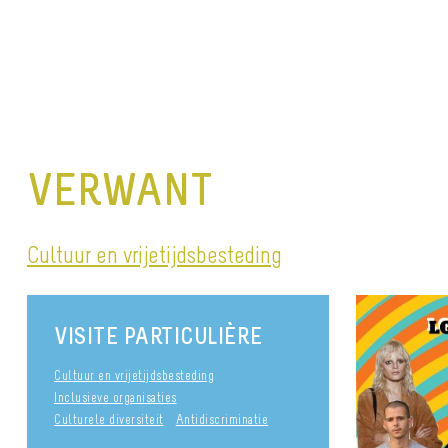
VERWANT
Cultuur en vrijetijdsbesteding
VISITE PARTICULIÈRE
Cultuur en vrijetijdsbesteding
Inclusieve organisaties
Culturele diversiteit
Antidiscriminatie