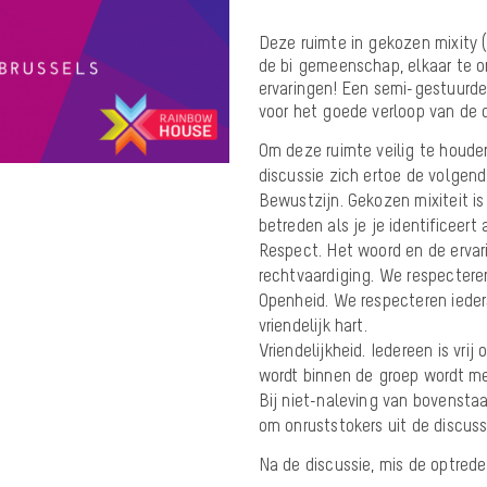
Deze ruimte in gekozen mixity 
de bi gemeenschap, elkaar te on
ervaringen! Een semi-gestuurde
voor het goede verloop van de d
Om deze ruimte veilig te houde
discussie zich ertoe de volgen
Bewustzijn. Gekozen mixiteit i
betreden als je je identificeert 
Respect. Het woord en de ervar
rechtvaardiging. We respecteren
Openheid. We respecteren iede
vriendelijk hart.
Vriendelijkheid. Iedereen is vri
wordt binnen de groep wordt me
Bij niet-naleving van bovensta
om onruststokers uit de discuss
Na de discussie, mis de optred