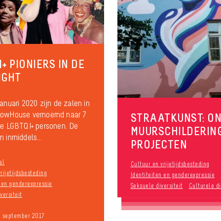
+ PIONIERS IN DE
IGHT
januari 2020 zijn de zalen in
bowHouse vernoemd naar 7
STRAATKUNST: O
ke LGBTQI+ personen. De
MUURSCHILDERIN
n inmiddels...
PROJECTEN
al
Cultuur en vrijetijdsbesteding
rijetijdsbesteding
Identiteiten en genderexpressie
n en genderexpressie
Seksuele diversiteit
Culturele di
versiteit
9 september 2017