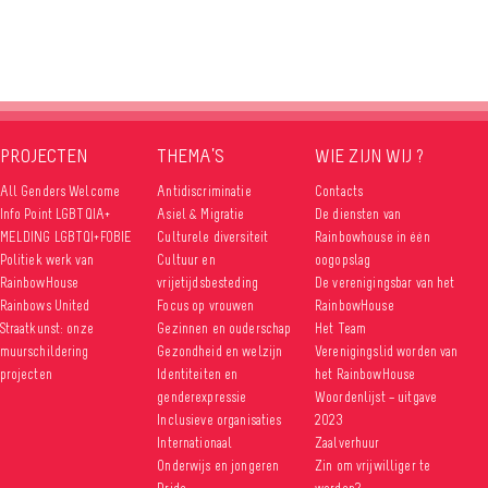
PROJECTEN
THEMA’S
WIE ZIJN WIJ ?
All Genders Welcome
Antidiscriminatie
Contacts
Info Point LGBTQIA+
Asiel & Migratie
De diensten van
MELDING LGBTQI+FOBIE
Culturele diversiteit
Rainbowhouse in één
Politiek werk van
Cultuur en
oogopslag
RainbowHouse
vrijetijdsbesteding
De verenigingsbar van het
Rainbows United
Focus op vrouwen
RainbowHouse
Straatkunst: onze
Gezinnen en ouderschap
Het Team
muurschildering
Gezondheid en welzijn
Verenigingslid worden van
projecten
Identiteiten en
het RainbowHouse
genderexpressie
Woordenlijst – uitgave
Inclusieve organisaties
2023
Internationaal
Zaalverhuur
Onderwijs en jongeren
Zin om vrijwilliger te