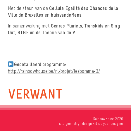
Met de steun van de
Cellule Egalité des Chances de la
Ville de Bruxelles
en
huisvandeMens
.
In samenwerking met
Genres Pluriels
,
Transkids en Sing
Out
,
RTBF en de Theorie van de Y
.
Gedetailleerd programma:
http://rainbowhouse.be/nl/projet/lesborama-3/
VERWANT
RainbowHouse 2026
site
geometry
- design
kidnap your designer