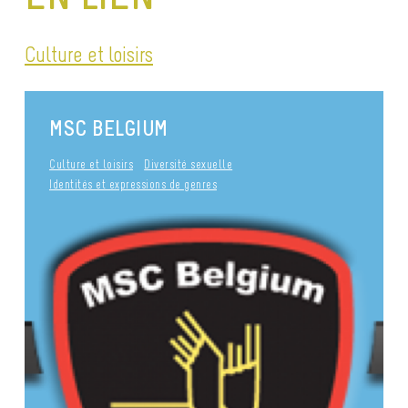
Culture et loisirs
MSC BELGIUM
Culture et loisirs
Diversité sexuelle
Identités et expressions de genres