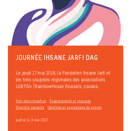
JOURNÉE IHSANE JARFI DAG
Le jeudi 17 mai 2018, la Fondation Ihsane Jarfi et
les trois coupoles régionales des associations
LGBTQI+ (RainbowHouse Brussels, çavaria...
Anti-discrimination
Enseignement et jeunesse
Diversité sexuelle
Identités et expressions de genres
publié le 3 mai 2017