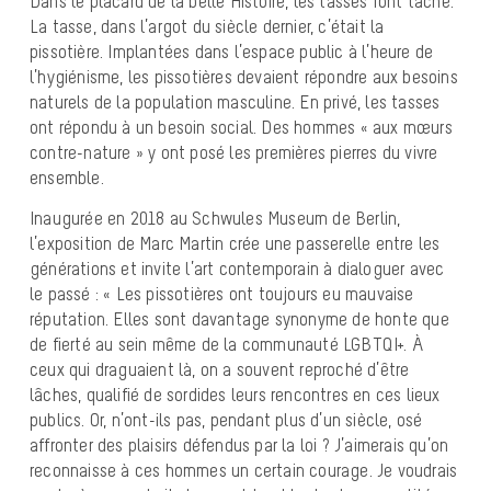
Dans le placard de la belle Histoire, les tasses font tache.
La tasse, dans l’argot du siècle dernier, c’était la
pissotière. Implantées dans l’espace public à l’heure de
l’hygiénisme, les pissotières devaient répondre aux besoins
naturels de la population masculine. En privé, les tasses
ont répondu à un besoin social. Des hommes « aux mœurs
contre-nature » y ont posé les premières pierres du vivre
ensemble.
Inaugurée en 2018 au Schwules Museum de Berlin,
l’exposition de Marc Martin crée une passerelle entre les
générations et invite l’art contemporain à dialoguer avec
le passé : « Les pissotières ont toujours eu mauvaise
réputation. Elles sont davantage synonyme de honte que
de fierté au sein même de la communauté LGBTQI+. À
ceux qui draguaient là, on a souvent reproché d’être
lâches, qualifié de sordides leurs rencontres en ces lieux
publics. Or, n’ont-ils pas, pendant plus d’un siècle, osé
affronter des plaisirs défendus par la loi ? J’aimerais qu’on
reconnaisse à ces hommes un certain courage. Je voudrais