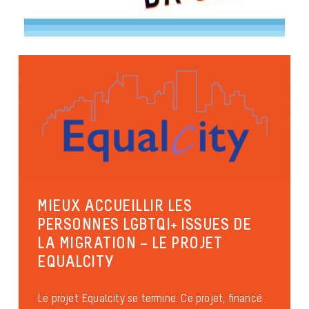
MIEUX ACCUEILLIR LES
PERSONNES LGBTQI+ ISSUES DE
LA MIGRATION – LE PROJET
EQUALCITY
Le projet Equalcity se termine. Ce projet, financé