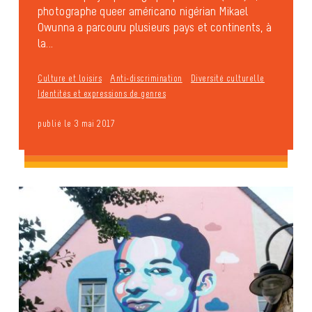
photographe queer américano nigérian Mikael
Owunna a parcouru plusieurs pays et continents, à
la...
Culture et loisirs
Anti-discrimination
Diversité culturelle
Identités et expressions de genres
publié le 3 mai 2017