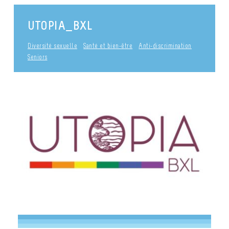
UTOPIA_BXL
Diversité sexuelle
Santé et bien-être
Anti-discrimination
Seniors