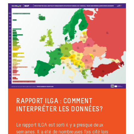
RAPPORT ILGA : COMMENT
INTERPRÉTER LES DONNÉES?
Le rapport ILGA est sorti il y a presque deux
semaines. Il a été de nombreuses fois cité lors