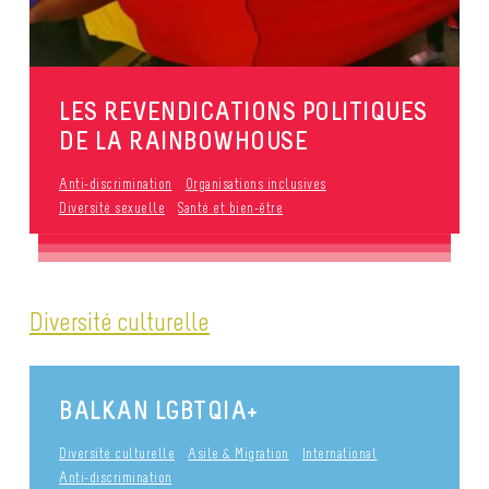
LES REVENDICATIONS POLITIQUES
DE LA RAINBOWHOUSE
Anti-discrimination
Organisations inclusives
Diversité sexuelle
Santé et bien-être
Diversité culturelle
BALKAN LGBTQIA+
Diversité culturelle
Asile & Migration
International
Anti-discrimination