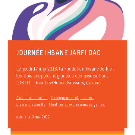
JOURNÉE IHSANE JARFI DAG
Le jeudi 17 mai 2018, la Fondation Ihsane Jarfi et
les trois coupoles régionales des associations
LGBTQI+ (RainbowHouse Brussels, çavaria...
Anti-discrimination
Enseignement et jeunesse
Diversité sexuelle
Identités et expressions de genres
publié le 3 mai 2017