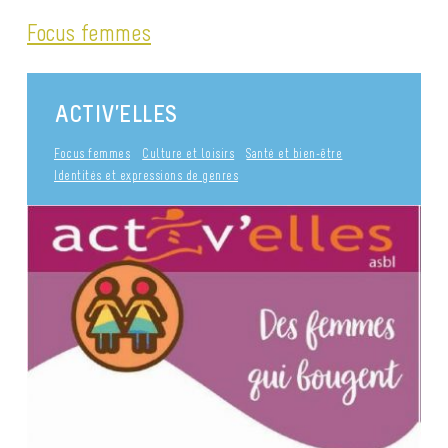
Focus femmes
ACTIV’ELLES
Focus femmes
Culture et loisirs
Santé et bien-être
Identités et expressions de genres