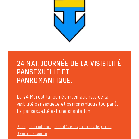
24 MAI. JOURNÉE DE LA VISIBILITÉ
PANSEXUELLE ET
PANROMANTIQUE.
Le 24 Mai est la journée internationale de la
visibilité pansexuelle et panromantique (ou pan).
La pansexualité est une orientation...
Pride
International
Identités et expressions de genres
Diversité sexuelle