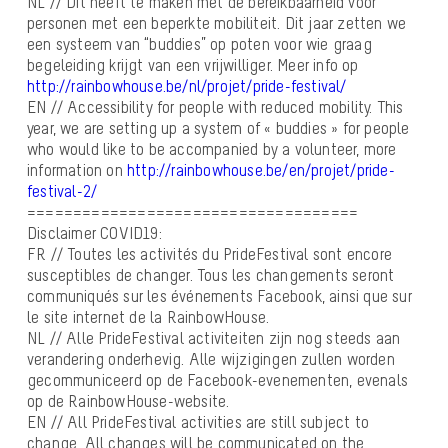
NL // Dit heeft te maken met de bereikbaarheid voor
personen met een beperkte mobiliteit. Dit jaar zetten we
een systeem van “buddies” op poten voor wie graag
begeleiding krijgt van een vrijwilliger. Meer info op
http://rainbowhouse.be/nl/projet/pride-festival/
EN // Accessibility for people with reduced mobility. This
year, we are setting up a system of « buddies » for people
who would like to be accompanied by a volunteer, more
information on
http://rainbowhouse.be/en/projet/pride-
festival-2/
====================================
Disclaimer COVID19:
FR // Toutes les activités du PrideFestival sont encore
susceptibles de changer. Tous les changements seront
communiqués sur les événements Facebook, ainsi que sur
le site internet de la RainbowHouse.
NL // Alle PrideFestival activiteiten zijn nog steeds aan
verandering onderhevig. Alle wijzigingen zullen worden
gecommuniceerd op de Facebook-evenementen, evenals
op de RainbowHouse-website.
EN // All PrideFestival activities are still subject to
change. All changes will be communicated on the