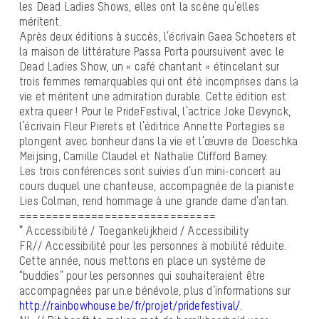
les Dead Ladies Shows, elles ont la scène qu’elles
méritent.
Après deux éditions à succès, l’écrivain Gaea Schoeters et
la maison de littérature Passa Porta poursuivent avec le
Dead Ladies Show, un « café chantant » étincelant sur
trois femmes remarquables qui ont été incomprises dans la
vie et méritent une admiration durable. Cette édition est
extra queer ! Pour le PrideFestival, l’actrice Joke Devynck,
l’écrivain Fleur Pierets et l’éditrice Annette Portegies se
plongent avec bonheur dans la vie et l’œuvre de Doeschka
Meijsing, Camille Claudel et Nathalie Clifford Barney.
Les trois conférences sont suivies d’un mini-concert au
cours duquel une chanteuse, accompagnée de la pianiste
Lies Colman, rend hommage à une grande dame d’antan.
==============================
* Accessibilité / Toegankelijkheid / Accessibility
FR// Accessibilité pour les personnes à mobilité réduite.
Cette année, nous mettons en place un système de
“buddies” pour les personnes qui souhaiteraient être
accompagnées par un.e bénévole, plus d’informations sur
http://rainbowhouse.be/fr/projet/pridefestival/
.