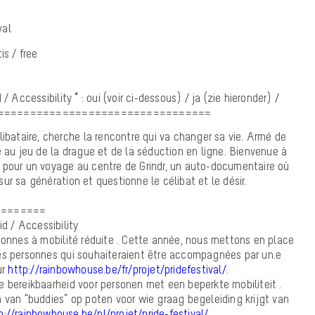
val
tis / free
/ Accessibility * : oui (voir ci-dessous) / ja (zie hieronder) /
===================================
libataire, cherche la rencontre qui va changer sa vie. Armé de
e au jeu de la drague et de la séduction en ligne. Bienvenue à
 pour un voyage au centre de Grindr, un auto-documentaire où
ur sa génération et questionne le célibat et le désir.
========
id / Accessibility
sonnes à mobilité réduite . Cette année, nous mettons en place
es personnes qui souhaiteraient être accompagnées par un.e
ur
http://rainbowhouse.be/fr/projet/pridefestival/
.
 bereikbaarheid voor personen met een beperkte mobiliteit .
 van “buddies” op poten voor wie graag begeleiding krijgt van
p://rainbowhouse.be/nl/projet/pride-festival/