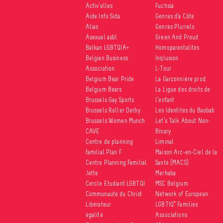
Activ’elles
Fuchsia
Aide Info Sida
Genres d’à Côté
Alias
Genres Pluriels
Asexual asbl
Green And Proud
Balkan LGBTQIA+
Homoparentalités
Belgian Business
Inqlusion
Association
L-Tour
Belgium Bear Pride
La Garçonnière prod.
Belgium Bears
La Ligue des droits de
Brussels Gay Sports
l’enfant
Brussels Roller Derby
Les Identités du Baobab
Brussels Women Munch
Let’s Talk About Non-
CAVE
Binary
Centre de planning
Liminal
familial Plan F
Maison Arc-en-Ciel de la
Centre Planning Familial
Santé (MACS)
Jette
Merhaba
Cercle Etudiant LGBTQI
MSC Belgium
Communauté du Christ
Network of European
Libérateur
LGBTIQ* Families
égalité
Associations