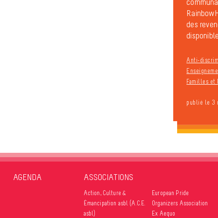
communal
RainbowH
des reven
disponible
Anti-discri
Enseignemen
Familles et 
publié le 3
AGENDA
ASSOCIATIONS
Action, Culture &
European Pride
Émancipation asbl (A.C.E.
Organizers Association
asbl)
Ex Aequo