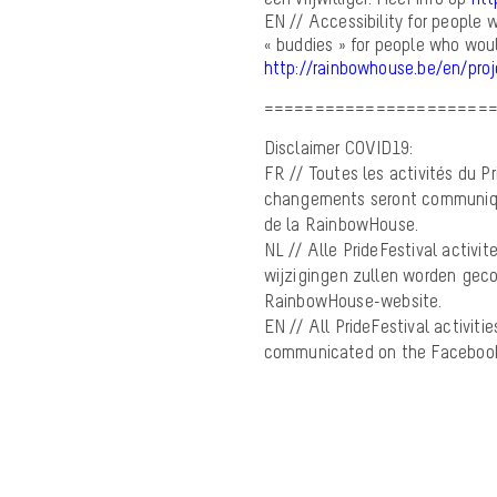
EN // Accessibility for people w
« buddies » for people who wou
http://rainbowhouse.be/en/proje
======================
Disclaimer COVID19:
FR // Toutes les activités du P
changements seront communiqués
de la RainbowHouse.
NL // Alle PrideFestival activi
wijzigingen zullen worden ge
RainbowHouse-website.
EN // All PrideFestival activiti
communicated on the Facebook 