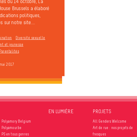
es du 14 octobre, La
ouse Brussels a élaboré
dications politiques,
s sur notre site....
mination
Diversité sexuelle
t et jeunesse
Parentalités
 mai 2017
EN LUMIÈRE
PROJETS
Polyamory Belgium
All Genders Welcome
Polyamour.be
Art de rue : nos projets de
PS en tous genres
fresques