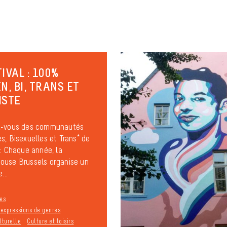
IVAL : 100%
N, BI, TRANS ET
ISTE
z-vous des communautés
s, Bisexuelles et Trans* de
 : Chaque année, la
ouse Brussels organise un
...
es
t expressions de genres
lturelle
Culture et loisirs