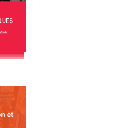
QUES
ation
s