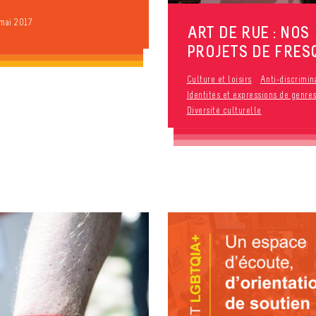
 mai 2017
ART DE RUE : NOS
PROJETS DE FRES
Culture et loisirs
Anti-discrimin
Identités et expressions de genre
Diversité culturelle