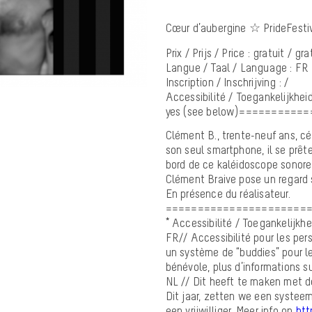
Cœur d’aubergine ☆ PrideFesti
Prix / Prijs / Price : gratuit / gra
Langue / Taal / Language : FR
Inscription / Inschrijving : /
Accessibilité / Toegankelijkheid 
yes (see below)=========
Clément B., trente-neuf ans, cé
son seul smartphone, il se prêt
bord de ce kaléidoscope sonore
Clément Braive pose un regard s
En présence du réalisateur.
======================
* Accessibilité / Toegankelijkhe
FR// Accessibilité pour les per
un système de “buddies” pour l
bénévole, plus d’informations s
NL // Dit heeft te maken met de
Dit jaar, zetten we een systeem
een vrijwilliger. Meer info op
htt