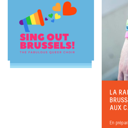
LA R
BRUSS
AUX C
En prépar