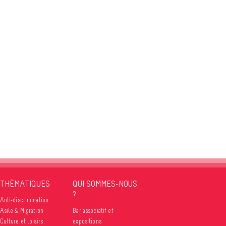
THÉMATIQUES
QUI SOMMES-NOUS
?
Anti-discrimination
Asile & Migration
Bar associatif et
Culture et loisirs
expositions