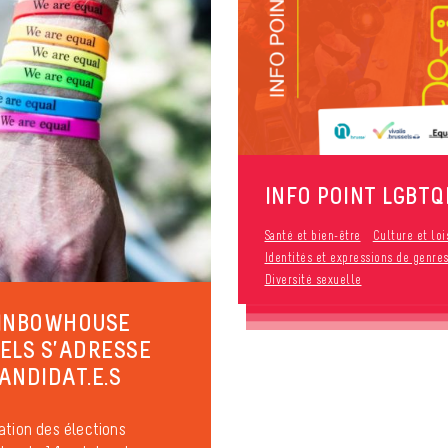
INFO POINT LGBTQ
Santé et bien-être
Culture et loi
Identités et expressions de genre
Diversité sexuelle
AINBOWHOUSE
ELS S’ADRESSE
ANDIDAT.E.S
ation des élections