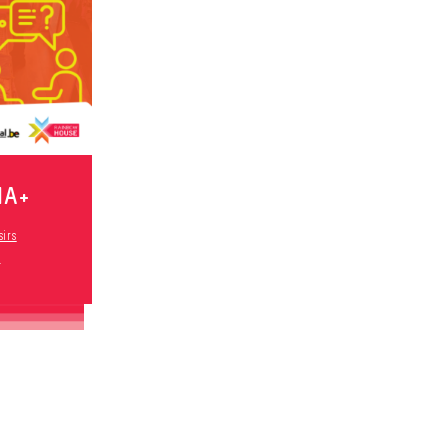
IA+
sirs
s