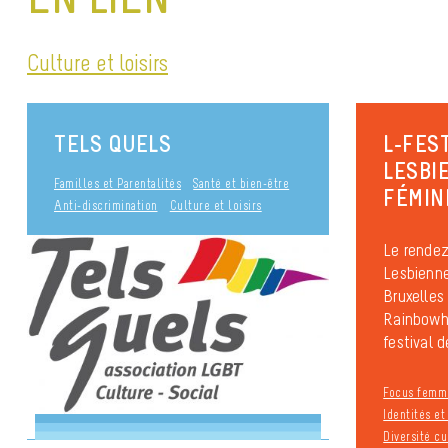
Culture et loisirs
TELS QUELS
L-FEST
LESBIE
Familles et Parentalités
Santé et bien-être
FÉMIN
Anti-discrimination
Culture et loisirs
Le rende
Lesbienne
Bruxelles
Rainbowh
festival de
Focus femm
Identités e
Diversité cu