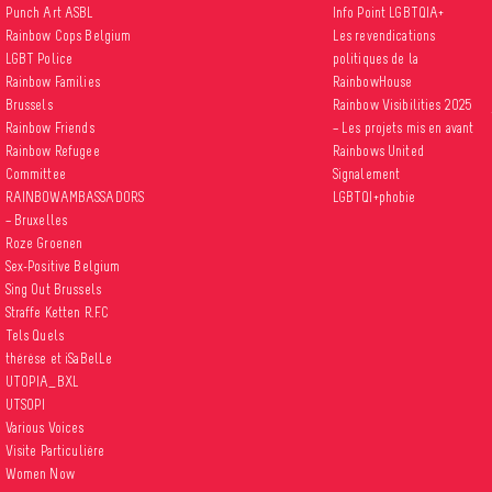
Punch Art ASBL
Info Point LGBTQIA+
Rainbow Cops Belgium
Les revendications
LGBT Police
politiques de la
Rainbow Families
RainbowHouse
Brussels
Rainbow Visibilities 2025
Rainbow Friends
– Les projets mis en avant
Rainbow Refugee
Rainbows United
Committee
Signalement
RAINBOWAMBASSADORS
LGBTQI+phobie
– Bruxelles
Roze Groenen
Sex-Positive Belgium
Sing Out Brussels
Straffe Ketten R.F.C
Tels Quels
thérèse et iSaBelLe
UTOPIA_BXL
UTSOPI
Various Voices
Visite Particulière
Women Now