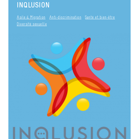
INQLUSION
Asile & Migration
Anti-discrimination
Santé et bien-être
Diversité sexuelle