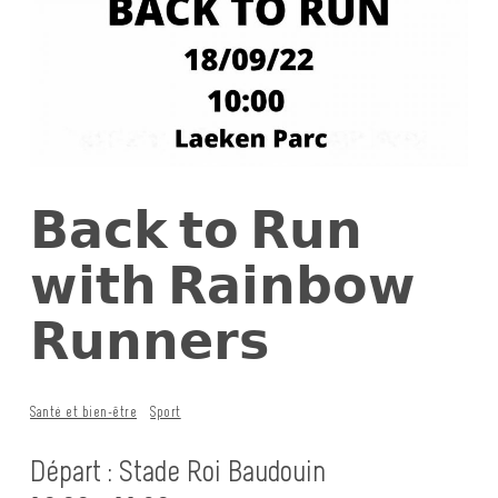
𝗕𝗮𝗰𝗸 𝘁𝗼 𝗥𝘂𝗻
𝘄𝗶𝘁𝗵 𝗥𝗮𝗶𝗻𝗯𝗼𝘄
𝗥𝘂𝗻𝗻𝗲𝗿𝘀
Santé et bien-être
Sport
Départ : Stade Roi Baudouin