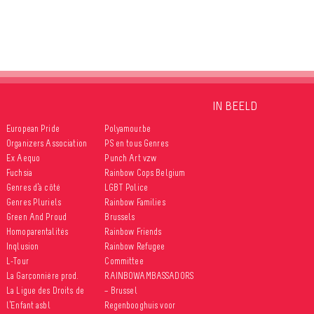
IN BEELD
European Pride
Polyamour.be
Organizers Association
PS en tous Genres
Ex Aequo
Punch Art vzw
Fuchsia
Rainbow Cops Belgium
Genres d’à côté
LGBT Police
Genres Pluriels
Rainbow Families
Green And Proud
Brussels
Homoparentalités
Rainbow Friends
Inqlusion
Rainbow Refugee
L-Tour
Committee
La Garçonnière prod.
RAINBOWAMBASSADORS
La Ligue des Droits de
– Brussel
l’Enfant asbl
Regenbooghuis voor