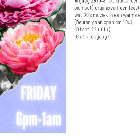
Vrijdag 28/04
:
Tels Quels
(een 
promoot) organiseert een feest
wat 80’s muziek in een warme en
(Deuren gaan open om 18u)
(DJ set: 22u-01u)
(Gratis toegang)