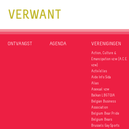
VERWANT
ONTVANGST
AGENDA
VERENIGINGEN
Action, Culture &
Émancipation vzw (A.C.E.
vzw)
Activ’elles
Aide Info Sida
Alias
Asexual vzw
Balkan LBGTQIA
Belgian Business
Association
Belgium Bear Pride
Belgium Bears
Brussels Gay Sports