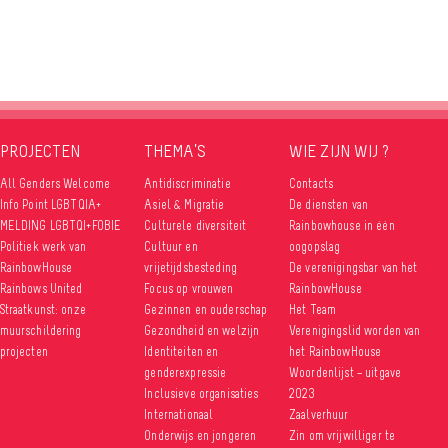
PROJECTEN
THEMA’S
WIE ZIJN WIJ ?
All Genders Welcome
Antidiscriminatie
Contacts
Info Point LGBTQIA+
Asiel & Migratie
De diensten van
MELDING LGBTQI+FOBIE
Culturele diversiteit
Rainbowhouse in één
Politiek werk van
Cultuur en
oogopslag
RainbowHouse
vrijetijdsbesteding
De verenigingsbar van het
Rainbows United
Focus op vrouwen
RainbowHouse
Straatkunst: onze
Gezinnen en ouderschap
Het Team
muurschildering
Gezondheid en welzijn
Verenigingslid worden van
projecten
Identiteiten en
het RainbowHouse
genderexpressie
Woordenlijst – uitgave
Inclusieve organisaties
2023
Internationaal
Zaalverhuur
Onderwijs en jongeren
Zin om vrijwilliger te