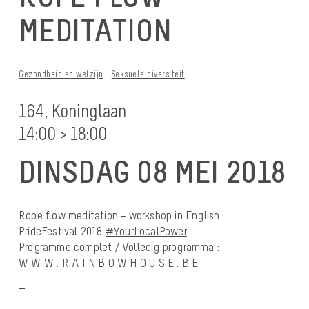
MEDITATION
Gezondheid en welzijn
Seksuele diversiteit
164, Koninglaan
14:00 > 18:00
DINSDAG 08 MEI 2018
Rope flow meditation – workshop in English
PrideFestival 2018
#YourLocalPower
Programme complet / Volledig programma :
W W W . R A I N B O W H O U S E . B E
—