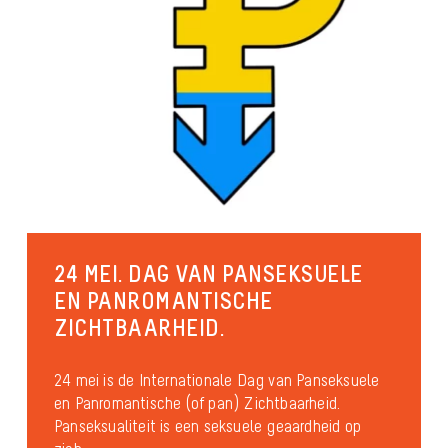
24 MEI. DAG VAN PANSEKSUELE
EN PANROMANTISCHE
ZICHTBAARHEID.
24 mei is de Internationale Dag van Panseksuele
en Panromantische (of pan) Zichtbaarheid.
Panseksualiteit is een seksuele geaardheid op