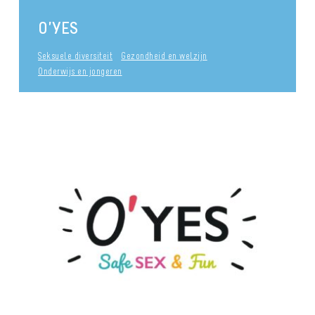
O’YES
Seksuele diversiteit
Gezondheid en welzijn
Onderwijs en jongeren