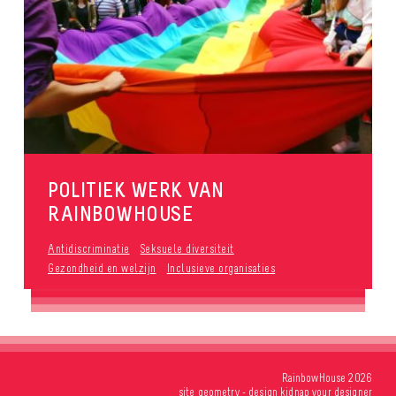
POLITIEK WERK VAN
RAINBOWHOUSE
Antidiscriminatie
Seksuele diversiteit
Gezondheid en welzijn
Inclusieve organisaties
RainbowHouse 2026
site
geometry
- design
kidnap your designer