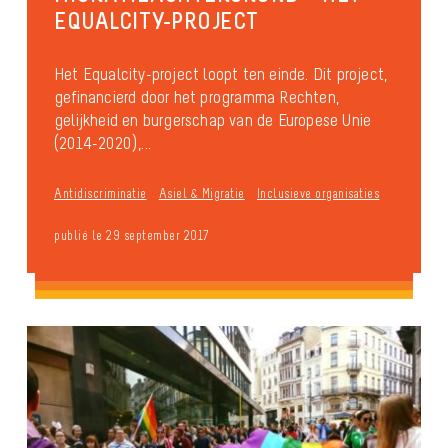
EQUALCITY-PROJECT
Het Equalcity-project loopt ten einde. Dit project,
gefinancierd door het programma Rechten,
gelijkheid en burgerschap van de Europese Unie
(2014-2020),...
Antidiscriminatie
Asiel & Migratie
Inclusieve organisaties
publié le 29 september 2017