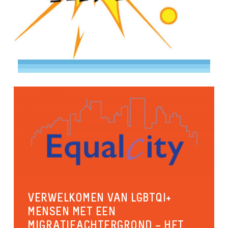
VERWELKOMEN VAN LGBTQI+
MENSEN MET EEN
MIGRATIEACHTERGROND – HET