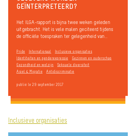
GEÏNTERPRETEERD?
Het ILGA-rapport is bijna twee weken geleden
uitgebracht. Het is vele malen geciteerd tijdens
de officiële toespraken ter gelegenheid van...
Pride
Internationaal
Inclusieve organisaties
Identiteiten en genderexpressie
Gezinnen en ouderschap
Gezondheid en welzijn
Seksuele diversiteit
Asiel & Migratie
Antidiscriminatie
publié le 29 september 2017
Inclusieve organisaties