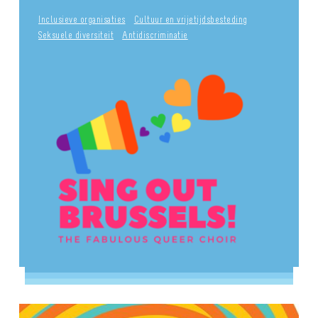
Inclusieve organisaties
Cultuur en vrijetijdsbesteding
Seksuele diversiteit
Antidiscriminatie