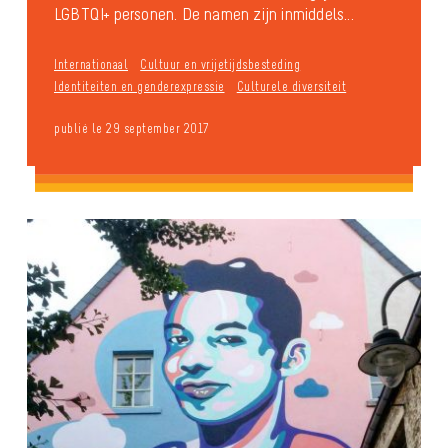
LGBTQI+ personen. De namen zijn inmiddels...
Internationaal
Cultuur en vrijetijdsbesteding
Identiteiten en genderexpressie
Culturele diversiteit
publié le 29 september 2017