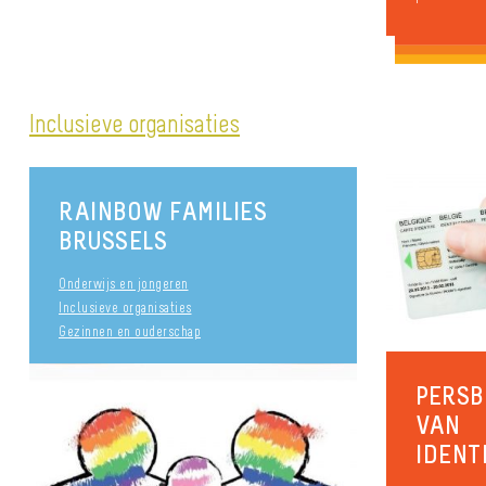
Inclusieve organisaties
RAINBOW FAMILIES
BRUSSELS
Onderwijs en jongeren
Inclusieve organisaties
Gezinnen en ouderschap
PERSB
VAN
IDENT