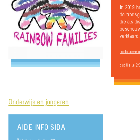
In 2019 h
de transg
die als d
beschouwd
verklaard..
Inclusieve o
publié le 2
Onderwijs en jongeren
AIDE INFO SIDA
Gezondheid en welzijn