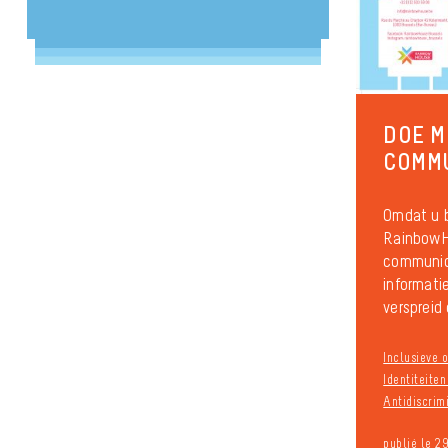
DOE M
COMM
Omdat u b
RainbowH
communic
informati
verspreid 
Inclusieve o
Identiteite
Antidiscrim
publié le 2