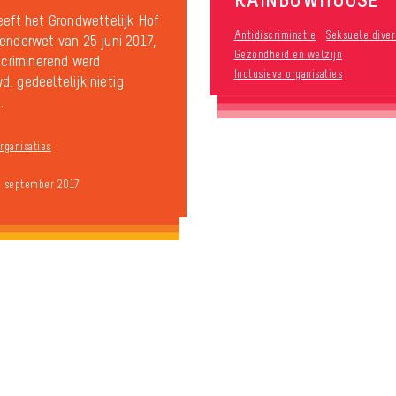
eeft het Grondwettelijk Hof
Antidiscriminatie
Seksuele diver
enderwet van 25 juni 2017,
Gezondheid en welzijn
iscriminerend werd
Inclusieve organisaties
, gedeeltelijk nietig
.
rganisaties
9 september 2017