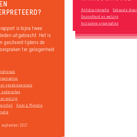
EN
ERPRETEERD?
Antidiscriminatie
Seksuele diver
Gezondheid en welzijn
Inclusieve organisaties
rapport is bijna twee
eden uitgebracht. Het is
n geciteerd tijdens de
 toespraken ter gelegenheid
rnationaal
rganisaties
n en genderexpressie
n ouderschap
en welzijn
ersiteit
Asiel & Migratie
inatie
9 september 2017