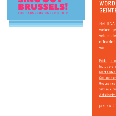
WORD
GEÏNT
Het ILGA-
weken gel
vele male
officiële
van...
Pride
Inte
Inclusieve o
Identiteite
Gezinnen e
Gezondheid 
Seksuele div
Antidiscrim
publié le 2