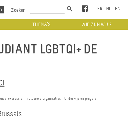
Facebook
Zoeken :
THEMA’S
WIE ZIJN WIJ ?
UDIANT LGBTQI+ DE
S
QI
genderexpressie
Inclusieve organisaties
Onderwijs en jongeren
Brussels