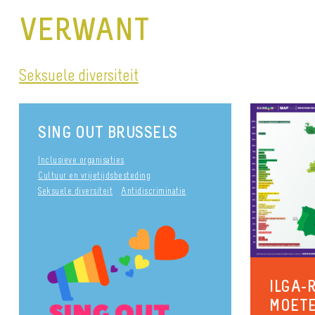
VERWANT
Seksuele diversiteit
SING OUT BRUSSELS
Inclusieve organisaties
Cultuur en vrijetijdsbesteding
Seksuele diversiteit
Antidiscriminatie
ILGA-
MOETE