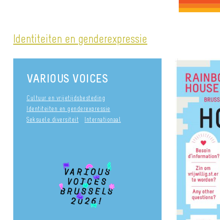
Identiteiten en genderexpressie
VARIOUS VOICES
Cultuur en vrijetijdsbesteding
Identiteiten en genderexpressie
Seksuele diversiteit
Internationaal