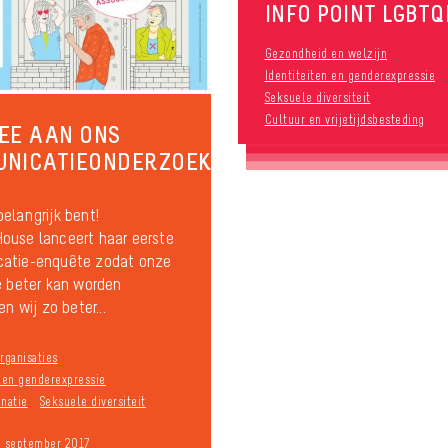
INFO POINT LGBTQ
Gezondheid en welzijn
Identiteiten en genderexpressie
Seksuele diversiteit
Cultuur en vrijetijdsbesteding
EE AAN ONS
UNICATIEONDERZOEK
elangrijk bent!
ouse lanceert haar eerste
atie-enquête zodat onze
e beter kan worden
en wij zo beter...
rganisaties
n en genderexpressie
inatie
Seksuele diversiteit
9 september 2017