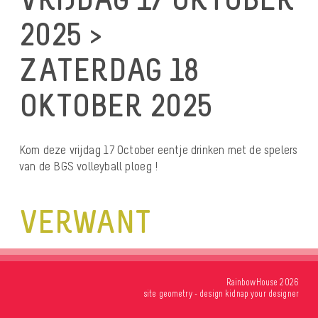
2025 >
ZATERDAG 18
OKTOBER 2025
Kom deze vrijdag 17 October eentje drinken met de spelers
van de BGS volleyball ploeg !
VERWANT
RainbowHouse 2026
site
geometry
- design
kidnap your designer