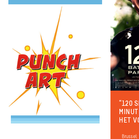
“120 
MINUT
HET V
Brussel: