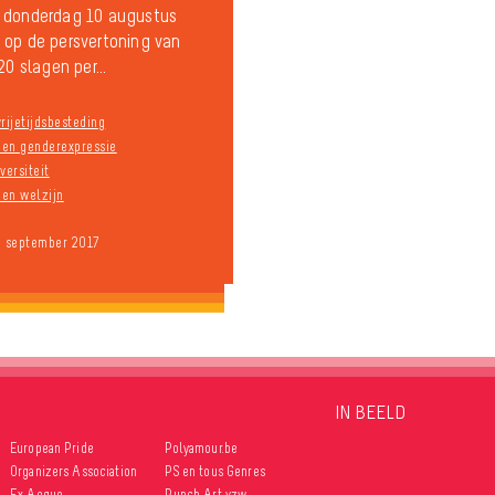
 donderdag 10 augustus
op de persvertoning van
20 slagen per...
rijetijdsbesteding
n en genderexpressie
versiteit
en welzijn
9 september 2017
IN BEELD
European Pride
Polyamour.be
Organizers Association
PS en tous Genres
Ex Aequo
Punch Art vzw