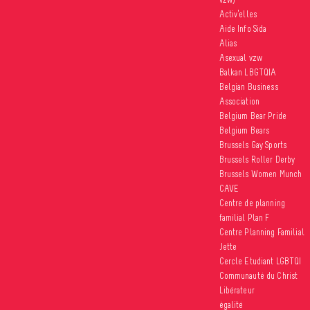
Activ’elles
Aide Info Sida
Alias
Asexual vzw
Balkan LBGTQIA
Belgian Business
Association
Belgium Bear Pride
Belgium Bears
Brussels Gay Sports
Brussels Roller Derby
Brussels Women Munch
CAVE
Centre de planning
familial Plan F
Centre Planning Familial
Jette
Cercle Etudiant LGBTQI
Communauté du Christ
Libérateur
égalité