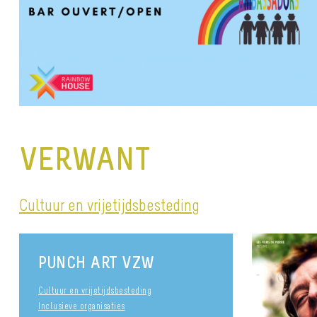
VERWANT
Cultuur en vrijetijdsbesteding
PUNCH ART VZW
Cultuur en vrijetijdsbesteding
Inclusieve organisaties