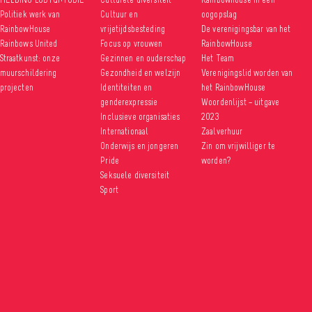
Politiek werk van
Cultuur en
oogopslag
RainbowHouse
vrijetijdsbesteding
De verenigingsbar van het
Rainbows United
Focus op vrouwen
RainbowHouse
Straatkunst: onze
Gezinnen en ouderschap
Het Team
muurschildering
Gezondheid en welzijn
Verenigingslid worden van
projecten
Identiteiten en
het RainbowHouse
genderexpressie
Woordenlijst – uitgave
Inclusieve organisaties
2023
Internationaal
Zaalverhuur
Onderwijs en jongeren
Zin om vrijwilliger te
Pride
worden?
Seksuele diversiteit
Sport