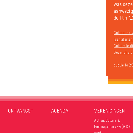
was deze
aanwezig 
de film “1
Cultuur en v
Identiteite
Culturele di
Gezondheid 
publié le 2
ONTVANGST
AGENDA
VERENIGINGEN
Action, Culture &
Émancipation vzw (A.C.E.
vzw)