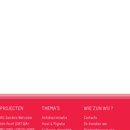
PROJECTEN
THEMA’S
WIE ZIJN WIJ ?
All Genders Welcome
Antidiscriminatie
Contacts
Info Point LGBTQIA+
Asiel & Migratie
De diensten van
MELDING LGBTQI+FOBIE
Culturele diversiteit
Rainbowhouse in één