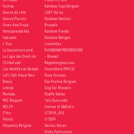
Fuchsia
Rainbow Cops Belgium
Genres d’à côté
LGBT Police
Genres Pluriels
Rainbow Families
Green And Proud
Brussels
Homoparentalités
Rainbow Friends
Inqlusion
Rainbow Refugee
L-Tour
Committee
La Garçonnière prod.
RAINBOWAMBASSADORS
La Ligue des Droits de
– Brussel
l’Enfant asbl
Regenbooghuis voor
Les Identités du Baobab
Gezondheid (MACS)
Let’s Talk About Non-
Roze Groenen
Binary
Sex-Positive Belgium
Liminal
Sing Out Brussels
Merhaba
Straffe Ketten
MSC Belgium
Tels Quels asbl
NELFA
thérèse et iSaBelLe
O’Yes
UTOPIA_BXL
Pixiels
UTSOPI
Polyamory Belgium
Various Voices
Visite Particulière