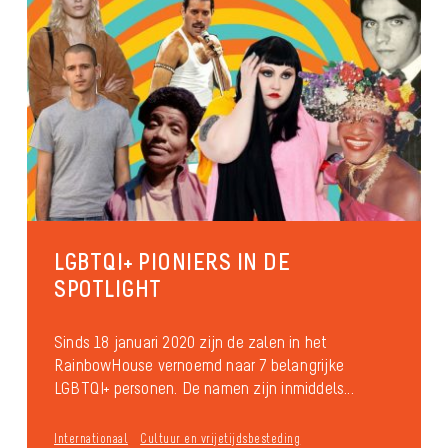
LGBTQI+ PIONIERS IN DE
SPOTLIGHT
Sinds 18 januari 2020 zijn de zalen in het
RainbowHouse vernoemd naar 7 belangrijke
LGBTQI+ personen. De namen zijn inmiddels...
Internationaal
Cultuur en vrijetijdsbesteding