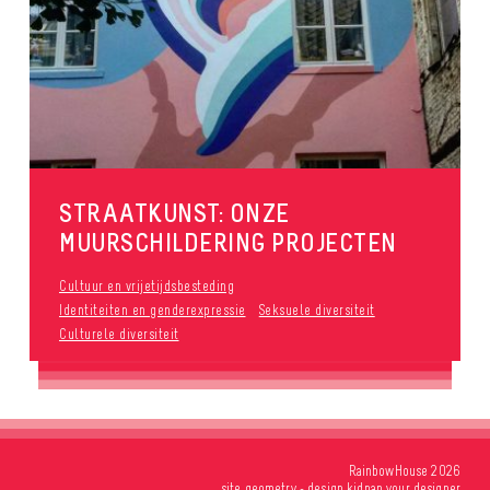
STRAATKUNST: ONZE
MUURSCHILDERING PROJECTEN
Cultuur en vrijetijdsbesteding
Identiteiten en genderexpressie
Seksuele diversiteit
Culturele diversiteit
RainbowHouse 2026
site
geometry
- design
kidnap your designer