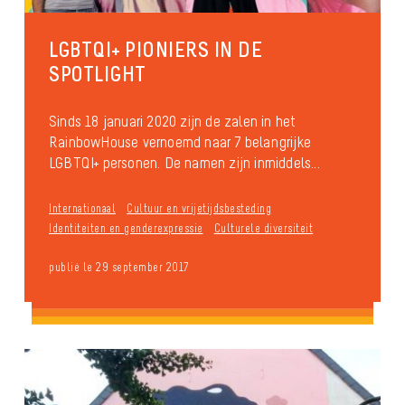
LGBTQI+ PIONIERS IN DE
SPOTLIGHT
Sinds 18 januari 2020 zijn de zalen in het
RainbowHouse vernoemd naar 7 belangrijke
LGBTQI+ personen. De namen zijn inmiddels...
Internationaal
Cultuur en vrijetijdsbesteding
Identiteiten en genderexpressie
Culturele diversiteit
publié le 29 september 2017