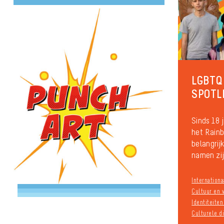
LGBTQI
SPOTL
Sinds 18 
het Rain
belangrij
namen zij
Internationa
Cultuur en v
Identiteite
Culturele di