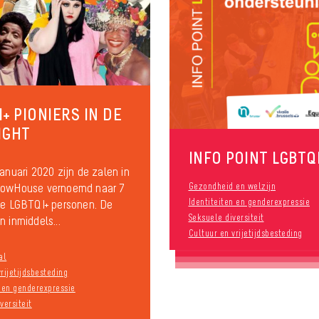
+ PIONIERS IN DE
IGHT
INFO POINT LGBTQ
januari 2020 zijn de zalen in
bowHouse vernoemd naar 7
Gezondheid en welzijn
Identiteiten en genderexpressie
ke LGBTQI+ personen. De
Seksuele diversiteit
n inmiddels...
Cultuur en vrijetijdsbesteding
al
rijetijdsbesteding
n en genderexpressie
versiteit