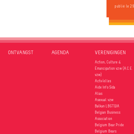
publié le 2
ONTVANGST
AGENDA
VERENIGINGEN
Action, Culture &
Émancipation vzw (A.C.E.
vzw)
Activ’elles
Aide Info Sida
Alias
Asexual vzw
Balkan LBGTQIA
Belgian Business
Association
Belgium Bear Pride
Belgium Bears