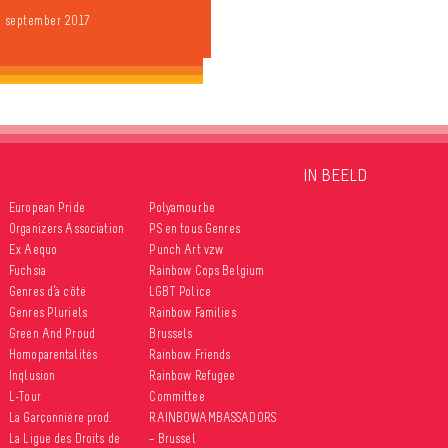
9 september 2017
IN BEELD
European Pride
Polyamour.be
Organizers Association
PS en tous Genres
Ex Aequo
Punch Art vzw
Fuchsia
Rainbow Cops Belgium
Genres d’à côté
LGBT Police
Genres Pluriels
Rainbow Families
Green And Proud
Brussels
Homoparentalités
Rainbow Friends
Inqlusion
Rainbow Refugee
L-Tour
Committee
La Garçonnière prod.
RAINBOWAMBASSADORS
La Ligue des Droits de
– Brussel