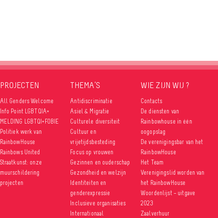
PROJECTEN
THEMA’S
WIE ZIJN WIJ ?
All Genders Welcome
Antidiscriminatie
Contacts
Info Point LGBTQIA+
Asiel & Migratie
De diensten van
MELDING LGBTQI+FOBIE
Culturele diversiteit
Rainbowhouse in één
Politiek werk van
Cultuur en
oogopslag
RainbowHouse
vrijetijdsbesteding
De verenigingsbar van het
Rainbows United
Focus op vrouwen
RainbowHouse
Straatkunst: onze
Gezinnen en ouderschap
Het Team
muurschildering
Gezondheid en welzijn
Verenigingslid worden van
projecten
Identiteiten en
het RainbowHouse
genderexpressie
Woordenlijst – uitgave
Inclusieve organisaties
2023
Internationaal
Zaalverhuur