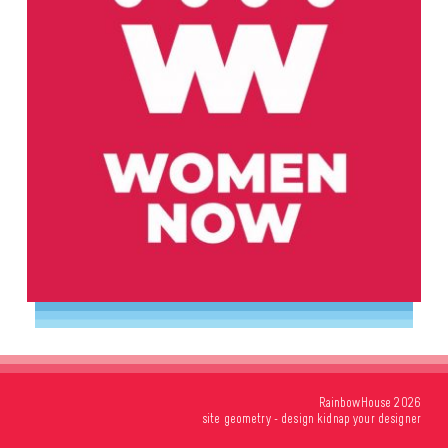
RainbowHouse 2026
site
geometry
- design
kidnap your designer