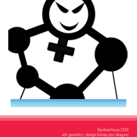
RainbowHouse 2026
site
geometry
- design
kidnap your designer